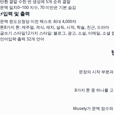
반환 결말 수
한 번 생성에 5개 순위 결말
문맥 일치
0~100 지수, 70 미만은 기본 숨김
⚡
입력 및 출력
문맥 윈도
요청당 이전 텍스트 최대 4,000자
톤
8가지 톤: 캐주얼, 격식, 재치, 설득, 시적, 학술, 친근, 드라마
글쓰기 스타일
12가지 스타일: 블로그, 광고, 소설, 이메일, 소셜 
언어
입력·출력 32개 언어
문장의 시작 부분과 
8가지 톤 중 하나를 고
Musely가 문맥 점수