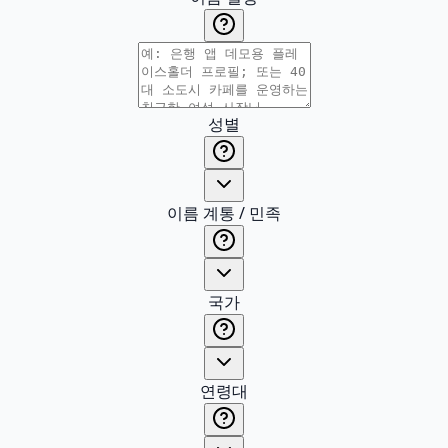
성별
이름 계통 / 민족
국가
연령대