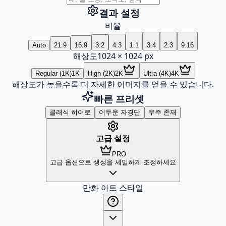
결과 설정
비율
Auto
21:9
16:9
3:2
4:3
1:1
3:4
2:3
9:16
해상도
1024
×
1024
px
Regular (1K)
1K
High (2K)
2K
Ultra (4K)
4K
해상도가 높을수록 더 자세한 이미지를 얻을 수 있습니다.
빠른 프리셋
클래식 히어로
어두운 자경단
우주 존재
고급 설정
PRO
고급 옵션으로 생성을 세밀하게 조정하세요
만화 아트 스타일