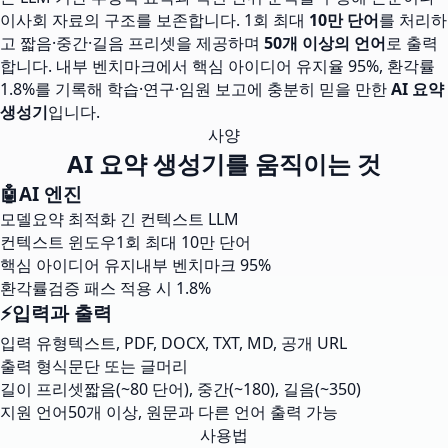
이사회 자료의 구조를 보존합니다. 1회 최대
10만 단어
를 처리하
고 짧음·중간·길음 프리셋을 제공하며
50개 이상의 언어
로 출력
합니다. 내부 벤치마크에서 핵심 아이디어 유지율 95%, 환각률
1.8%를 기록해 학습·연구·임원 보고에 충분히 믿을 만한
AI 요약
생성기
입니다.
사양
AI 요약 생성기를 움직이는 것
🤖
AI 엔진
모델
요약 최적화 긴 컨텍스트 LLM
컨텍스트 윈도우
1회 최대 10만 단어
핵심 아이디어 유지
내부 벤치마크 95%
환각률
검증 패스 적용 시 1.8%
⚡
입력과 출력
입력 유형
텍스트, PDF, DOCX, TXT, MD, 공개 URL
출력 형식
문단 또는 글머리
길이 프리셋
짧음(~80 단어), 중간(~180), 길음(~350)
지원 언어
50개 이상, 원문과 다른 언어 출력 가능
사용법