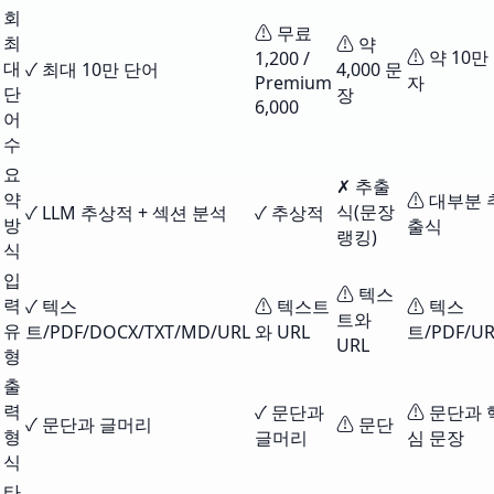
회
⚠ 무료
최
⚠ 약
⚠ 약 10만
1,200 /
대
✓ 최대 10만 단어
4,000 문
Premium
자
단
장
6,000
어
수
요
✗ 추출
약
⚠ 대부분 
식(문장
✓ LLM 추상적 + 섹션 분석
✓ 추상적
방
출식
랭킹)
식
입
⚠ 텍스
력
✓ 텍스
⚠ 텍스트
⚠ 텍스
트와
유
트/PDF/DOCX/TXT/MD/URL
와 URL
트/PDF/UR
URL
형
출
력
✓ 문단과
⚠ 문단과 
✓ 문단과 글머리
⚠ 문단
형
글머리
심 문장
식
타