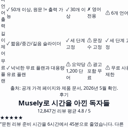
언
✗ 영어
✓ 50개 이상, 원문 != 출력 가
✓ 30개 이
어
⚠ 6개 언
전용
능
상
출
력
길
이
✓ 세 단계
⚠ 문장
✓ 세 단계 
✓ 짧음/중간/길음 슬라이더
제
고정
수 고정
정
어
무
⚠ 요약당
⚠ 광고
료
✓ 넉넉한 무료 플랜과 대용량
⚠ 무료 사
1,200 단
포함 무
플
유료 플랜
제한
어
료
랜
출처: 공개 가격 페이지와 제품 문서, 2026년 5월 확인.
후기
Musely로 시간을 아낀 독자들
12,847건 리뷰 평균 4.8 / 5
★★★★★
“
문헌 리뷰 준비 시간을 6시간에서 45분으로 줄였습니다. 다른