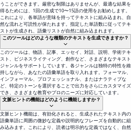
うことができます。厳密な制限はありませんが、最適な結果を
得るためには、1回の生成で10〜15語の使用をお勧めします。
これにより、各単語が意味を持ってテキストに組み込まれ、自
然な流れと可読性が保たれます。指定した単語数に従ってテキ
ストが生成され、語彙リストが自然に組み込まれます。
このツールはどのような種類のテキストを生成できますか？
このツールは、物語、記事、エッセイ、対話、説明、学術テキ
スト、ビジネスライティング、創作など、さまざまなテキスト
ジャンルをサポートしています。各ジャンルは独特の特性を維
持しながら、あなたの語彙単語を取り入れます。フォーマル、
インフォーマル、プロフェッショナル、またはナラティブな
ど、特定のトーンを選択することで出力をさらにカスタマイズ
でき、さまざまな教育やプロのニーズに対応しています。
文脈ヒントの機能はどのように機能しますか？
文脈ヒント機能は、有効化されると、生成されたテキスト内の
語彙単語に周囲の微妙な定義や説明的なフレーズを自動的に組
み込みます。これにより、読者は明示的な定義ではなく、自然