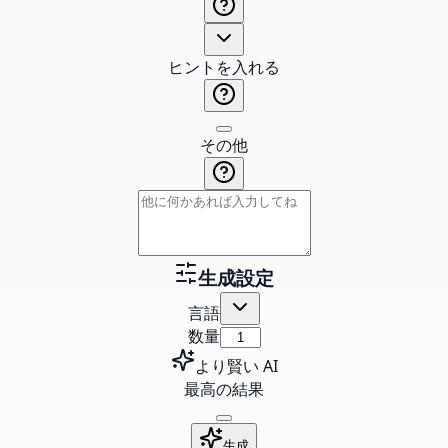
ヒントを入れる
その他
生成設定
言語
数量
より賢い AI
最高の結果
生成