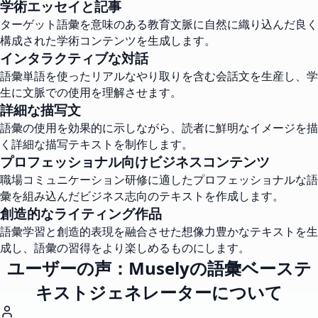
学術エッセイと記事
ターゲット語彙を意味のある教育文脈に自然に織り込んだ良く
構成された学術コンテンツを生成します。
インタラクティブな対話
語彙単語を使ったリアルなやり取りを含む会話文を生産し、学
生に文脈での使用を理解させます。
詳細な描写文
語彙の使用を効果的に示しながら、読者に鮮明なイメージを描
く詳細な描写テキストを制作します。
プロフェッショナル向けビジネスコンテンツ
職場コミュニケーション研修に適したプロフェッショナルな語
彙を組み込んだビジネス志向のテキストを作成します。
創造的なライティング作品
語彙学習と創造的表現を融合させた想像力豊かなテキストを生
成し、語彙の習得をより楽しめるものにします。
ユーザーの声：Muselyの語彙ベーステ
キストジェネレーターについて