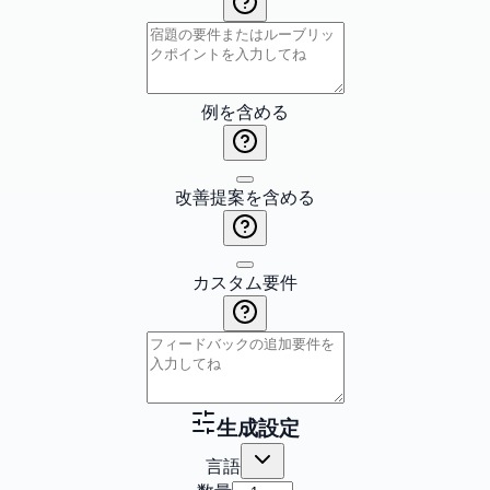
例を含める
改善提案を含める
カスタム要件
生成設定
言語