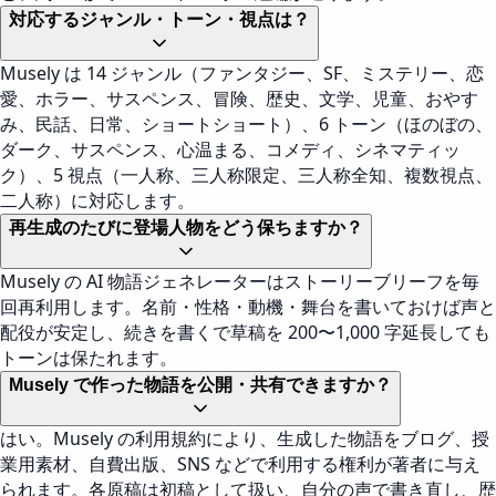
対応するジャンル・トーン・視点は？
Musely は 14 ジャンル（ファンタジー、SF、ミステリー、恋
愛、ホラー、サスペンス、冒険、歴史、文学、児童、おやす
み、民話、日常、ショートショート）、6 トーン（ほのぼの、
ダーク、サスペンス、心温まる、コメディ、シネマティッ
ク）、5 視点（一人称、三人称限定、三人称全知、複数視点、
二人称）に対応します。
再生成のたびに登場人物をどう保ちますか？
Musely の AI 物語ジェネレーターはストーリーブリーフを毎
回再利用します。名前・性格・動機・舞台を書いておけば声と
配役が安定し、続きを書くで草稿を 200〜1,000 字延長しても
トーンは保たれます。
Musely で作った物語を公開・共有できますか？
はい。Musely の利用規約により、生成した物語をブログ、授
業用素材、自費出版、SNS などで利用する権利が著者に与え
られます。各原稿は初稿として扱い、自分の声で書き直し、歴