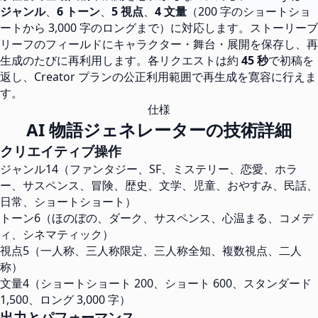
ジャンル
、
6 トーン
、
5 視点
、
4 文量
（200 字のショートショ
ートから 3,000 字のロングまで）に対応します。ストーリーブ
リーフのフィールドにキャラクター・舞台・展開を保存し、再
生成のたびに再利用します。各リクエストは約
45 秒
で初稿を
返し、Creator プランの公正利用範囲で再生成を寛容に行えま
す。
仕様
AI 物語ジェネレーターの技術詳細
クリエイティブ操作
ジャンル
14（ファンタジー、SF、ミステリー、恋愛、ホラ
ー、サスペンス、冒険、歴史、文学、児童、おやすみ、民話、
日常、ショートショート）
トーン
6（ほのぼの、ダーク、サスペンス、心温まる、コメデ
ィ、シネマティック）
視点
5（一人称、三人称限定、三人称全知、複数視点、二人
称）
文量
4（ショートショート 200、ショート 600、スタンダード
1,500、ロング 3,000 字）
出力とパフォーマンス