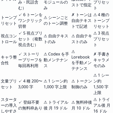
み・民話含
モジュールの
プリセッ
ストで指定
む）
み
ト
✓ 6 トーンを
✗ トーンは
⚠ 4 種の
トーンプ
⚠ シーンごと
ワンクリック
自由テキス
トーンプ
リセット
のトーン調整
切替
トで記述
リセット
✓ 5 視点プリ
⚠ 3 視点
視点コン
⚠ 自由テキス
⚠ 自由テキ
セット（複数
プリセッ
トロール
トのみ
ストのみ
視点含む）
ト
⚠
✓ ストーリ
⚠ Codex を手
✗ 手書き
キャラ整
Lorebook
ーブリーフを
動メンテナン
キャラメ
を手動メン
合性
毎回再利用
ス
モのみ
テナンス
⚠ 1 シー
文量プリ
✓ 4 種 200〜
⚠ 1 シーン約
⚠ トークン
ン約
セット
3,000 字
1,000 字上限
制御のみ
1,500 字
上限
スタータ
⚠ トライ
✓ 登録不要
⚠ トライアル
⚠ 無料枠後
ーの導入
アル後 月
の無料枠あり
後 月 19 ドル
月 10 ドル
しやすさ
16 ドル