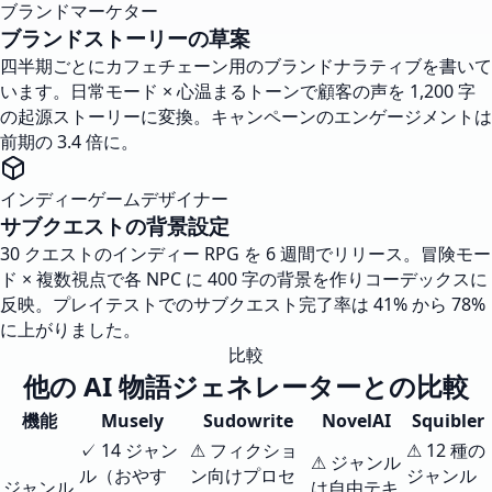
ブランドマーケター
ブランドストーリーの草案
四半期ごとにカフェチェーン用のブランドナラティブを書いて
います。日常モード × 心温まるトーンで顧客の声を 1,200 字
の起源ストーリーに変換。キャンペーンのエンゲージメントは
前期の 3.4 倍に。
インディーゲームデザイナー
サブクエストの背景設定
30 クエストのインディー RPG を 6 週間でリリース。冒険モー
ド × 複数視点で各 NPC に 400 字の背景を作りコーデックスに
反映。プレイテストでのサブクエスト完了率は 41% から 78%
に上がりました。
比較
他の AI 物語ジェネレーターとの比較
機能
Musely
Sudowrite
NovelAI
Squibler
✓ 14 ジャン
⚠ フィクショ
⚠ 12 種の
⚠ ジャンル
ル（おやす
ン向けプロセ
ジャンル
ジャンル
は自由テキ