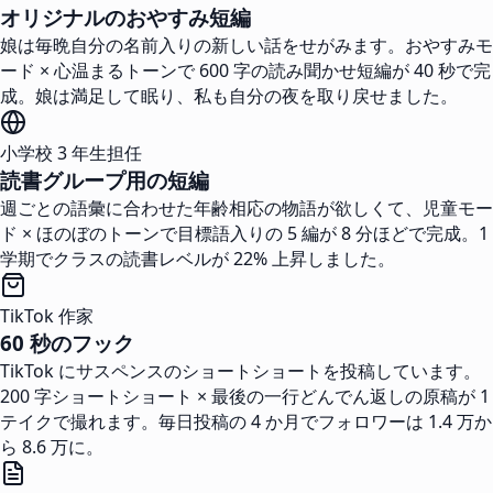
オリジナルのおやすみ短編
娘は毎晩自分の名前入りの新しい話をせがみます。おやすみモ
ード × 心温まるトーンで 600 字の読み聞かせ短編が 40 秒で完
成。娘は満足して眠り、私も自分の夜を取り戻せました。
小学校 3 年生担任
読書グループ用の短編
週ごとの語彙に合わせた年齢相応の物語が欲しくて、児童モー
ド × ほのぼのトーンで目標語入りの 5 編が 8 分ほどで完成。1
学期でクラスの読書レベルが 22% 上昇しました。
TikTok 作家
60 秒のフック
TikTok にサスペンスのショートショートを投稿しています。
200 字ショートショート × 最後の一行どんでん返しの原稿が 1
テイクで撮れます。毎日投稿の 4 か月でフォロワーは 1.4 万か
ら 8.6 万に。