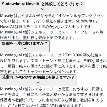
Sudowrite や NovelAI と比較してどうですか？
Musely はおやすみや民話を含む 14 ジャンルをワンクリック
で切り替え、6 トーンと 5 視点を備えます。Sudowrite と
NovelAI は自由テキスト中心か少ないプリセットです。
Musely の AI 物語ジェネレーターはストーリーブリーフを毎
回再利用し、無料枠は登録不要で使えます。
短編を一度に書けますか？
Musely の AI 物語ジェネレーターは 200〜3,000 字の短編を一
度に生成します。文量・トーン・視点を選べば、明確な書き出
し・葛藤・結末を備えた短編が手に入ります。続きを書くで結
末を伸ばしてもキャラやトーンは保たれます。
児童向けやおやすみ短編にも使えますか？
Musely の AI 物語ジェネレーターは児童・おやすみ・民話モ
ードを備え、年齢に合う語彙と穏やかな葛藤で書き分けます。
保護者や教師がブリーフに名前や好きな動物、教訓を加える
と、約 45 秒で 500〜1,200 字の短編が返ります。