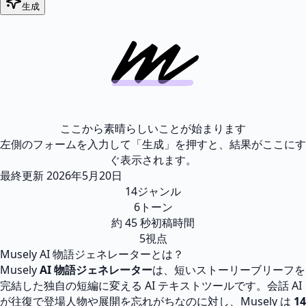
生成
ここから素晴らしいことが始まります
左側のフォームを入力して「生成」を押すと、結果がここにす
ぐ表示されます。
最終更新
2026年5月20日
14
ジャンル
6
トーン
約 45 秒
初稿時間
5
視点
Musely AI 物語ジェネレーターとは？
Musely
AI 物語ジェネレーター
は、短いストーリーブリーフを
完結した独自の短編に変える AI テキストツールです。会話 AI
が往復で登場人物や展開を忘れがちなのに対し、Musely は
14