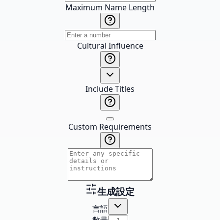
Maximum Name Length
Cultural Influence
Include Titles
Custom Requirements
生成設定
言語