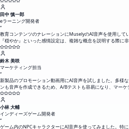
田中 慎一郎
eラーニング開発者
“
教育コンテンツのナレーションにMuselyのAI音声を使用
『穏やか』といった感情設定は、複雑な概念を説明する際に非
鈴木 美咲
マーケティング担当
“
新製品のプロモーション動画用にAI音声を試しました。多様
ンも音声を作成できるため、A/Bテストも容易になり、マー
小林 大輔
インディーズゲーム開発者
“
ゲーム内のNPCキャラクターにAI音声を使ってみました。