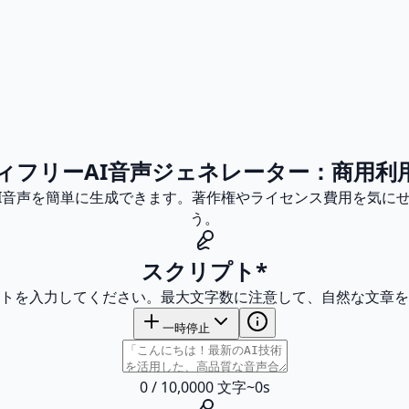
ィフリーAI音声ジェネレーター：商用利
品質AI音声を簡単に生成できます。著作権やライセンス費用を気
う。
スクリプト
*
トを入力してください。最大文字数に注意して、自然な文章を
一時停止
0
/
10,000
0
文字
~
0
s