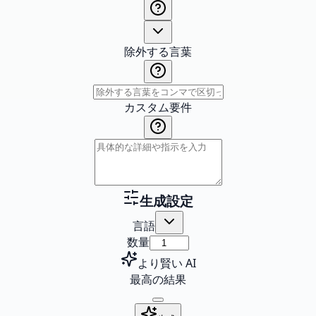
除外する言葉
カスタム要件
生成設定
言語
数量
より賢い AI
最高の結果