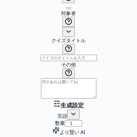
対象者
クイズタイトル
その他
生成設定
言語
数量
より賢い AI