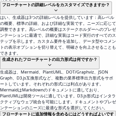
フローチャートの詳細レベルをカスタマイズできますか？
はい、生成器は3つの詳細レベルを提供しています：高レベル
の概要、標準の詳細、および詳細な実装です。ニーズに応じて
調整できます。高レベルの概要はステークホルダーへのプレゼ
ンテーションに最適で、詳細な実装はコード実行のすべてのス
テップを示します。カスタム要件を追加し、データ型やコメン
トの表示オプションを切り替えて、明確さを向上させることも
できます。
生成されたフローチャートの出力形式は何ですか？
生成器は、Mermaid、PlantUML、DOT/Graphviz、JSON
Graph、D3.js互換形式など、複数の業界標準出力形式をサポ
ートしています。それぞれの形式には利点があります。
MermaidはMarkdownのドキュメントに適しており、
PlantUMLは開発ツールに適しています。D3.js形式はインタラ
クティブなウェブ統合を可能にします。ドキュメントやプレゼ
ンテーションのニーズに最適な形式を選択してください。
フローチャートに追加情報を含めるにはどうすればよいです