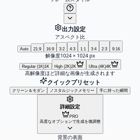
出力設定
アスペクト比
Auto
21:9
16:9
3:2
4:3
1:1
3:4
2:3
9:16
解像度
1024
×
1024
px
Regular (1K)
1K
High (2K)
2K
Ultra (4K)
4K
高解像度ほど詳細な画像が生成されます
クイックプリセット
クリーン＆モダン
ノスタルジックメモリー
手に持った瞬間
詳細設定
PRO
高度なオプションで生成を微調整
背景の表面