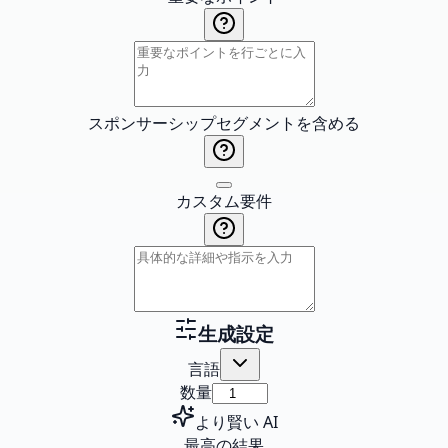
スポンサーシップセグメントを含める
カスタム要件
生成設定
言語
数量
より賢い AI
最高の結果