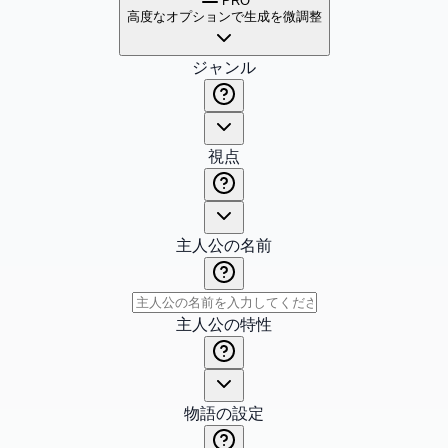
PRO
高度なオプションで生成を微調整
ジャンル
視点
主人公の名前
主人公の特性
物語の設定