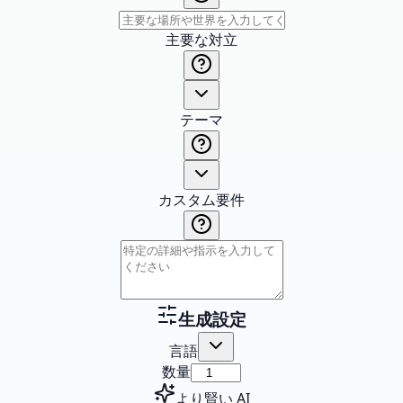
主要な対立
テーマ
カスタム要件
生成設定
言語
数量
より賢い AI