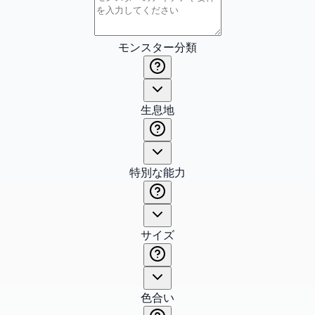
モンスター分類
生息地
特別な能力
サイズ
色合い