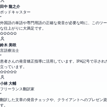
田中 龍之介
ポッドキャスター
“
外国語の単語や専門用語の正確な発音が必要な時に、このツー
な仕上がりに大満足です。
鈴木 美咲
言語療法士
“
患者さんの発音矯正指導に活用しています。IPA記号で示さ
立っています。
小林 大輔
フリーランス翻訳家
“
翻訳した文章の発音チェックや、クライアントへのプレゼン資
す。