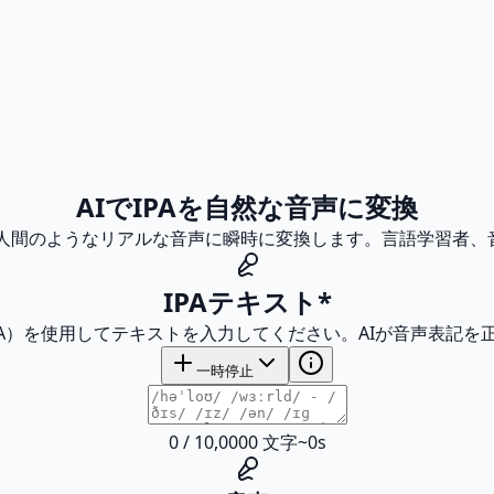
AIでIPAを自然な音声に変換
を、人間のようなリアルな音声に瞬時に変換します。言語学習者、
IPAテキスト
*
PA）を使用してテキストを入力してください。AIが音声表記を
一時停止
0
/
10,000
0
文字
~
0
s