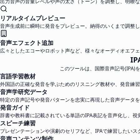
出力音声の音量レベルや声の太さ（トーン）を調整し、明瞭な
リアルタイムプレビュー
音声生成前に瞬時に発音をプレビュー。納得のいくまで調整し
音声エフェクト追加
広々としたエコーやロボット声など、様々なオーディオエフェ
I
このツールは、国際音声記号(IP
言語学習教材
外国語の正確な発音を学ぶためのリスニング教材や、発音練習
音声学研究データ
特定の音声記号や発音パターンを忠実に再現した音声データを
発音ガイド
辞書や教科書に記載されている単語のIPA表記を音声化し、
スピーチ練習
プレゼンテーションや演劇のセリフなど、IPAで練習したい
音声コンテンツ制作