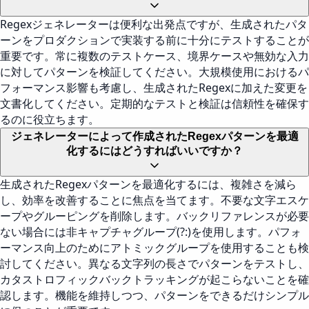
Regexジェネレーターは便利な出発点ですが、生成されたパタ
ーンをプロダクションで実装する前に十分にテストすることが
重要です。常に複数のテストケース、境界ケースや無効な入力
に対してパターンを検証してください。大規模使用におけるパ
フォーマンス影響も考慮し、生成されたRegexに加えた変更を
文書化してください。定期的なテストと検証は信頼性を確保す
るのに役立ちます。
ジェネレーターによって作成されたRegexパターンを最適
化するにはどうすればいいですか？
生成されたRegexパターンを最適化するには、複雑さを減ら
し、効率を改善することに焦点を当てます。不要な文字エスケ
ープやグルーピングを削除します。バックリファレンスが必要
ない場合には非キャプチャグループ(?:)を使用します。パフォ
ーマンス向上のためにアトミックグループを使用することも検
討してください。異なる文字列の長さでパターンをテストし、
カタストロフィックバックトラッキングが起こらないことを確
認します。機能を維持しつつ、パターンをできるだけシンプル