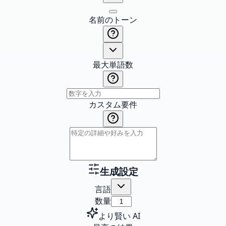
名前のトーン
最大単語数
カスタム要件
生成設定
言語
数量
より賢い AI