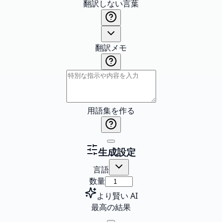
翻訳しない言葉
翻訳メモ
用語集を作る
生成設定
言語
数量
より賢い AI
最高の結果