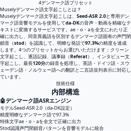
4
デンマーク語プリセット
Muselyデンマーク語文字起こしとは？
Muselyデンマーク語文字起こしは、
Seed-ASR 2.0
と専用デン
マーク語音響モデルを使用して
da-DK
の音声・動画を精確なテ
キストに変換するサービスです。ae・o・aを全文にわたり正
確に出力し、同音異義語を区別するデンマーク語固有の声門閉
鎖音（
stod
）を認識して、明瞭な発話で
97.3%
の精度を達成
します。4つのプリセットからお選びいただけます：クリーン
文字起こし、逐語記録、議事録（
Referat
）、インタビュー文
字起こし。最長
120分
の録音を処理し、英語・ドイツ語・スウ
ェーデン語・ノルウェー語への翻訳と二言語並列表示に対応し
ています。
技術仕様
内部構造
🤖
デンマーク語ASRエンジン
モデル
Seed-ASR 2.0（da-DK設定）
精度
明瞭なデンマーク語で97.3%
特殊文字
ae・o・aを全文で正確に出力
Stod認識
声門閉鎖音パターンを音響モデルに統合