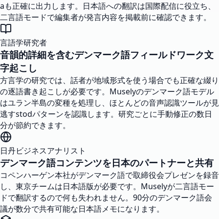
aも正確に出力します。日本語への翻訳は国際配信に役立ち、
二言語モードで編集者が発言内容を掲載前に確認できます。
言語学研究者
音韻的詳細を含むデンマーク語フィールドワーク文
字起こし
方言学の研究では、話者が地域形式を使う場合でも正確な綴り
の逐語書き起こしが必要です。Muselyのデンマーク語モデル
はユラン半島の変種を処理し、ほとんどの音声認識ツールが見
逃すstodパターンを認識します。研究ごとに手動修正の数日
分が節約できます。
日丹ビジネスアナリスト
デンマーク語コンテンツを日本のパートナーと共有
コペンハーゲン本社がデンマーク語で取締役会プレゼンを録音
し、東京チームは日本語版が必要です。Muselyが二言語モー
ドで翻訳するので何も失われません。90分のデンマーク語会
議が数分で共有可能な日本語メモになります。