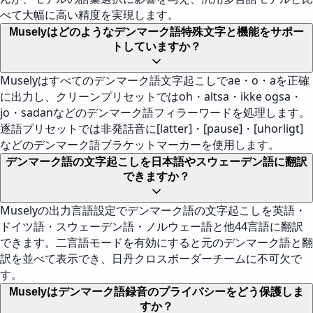
べて大幅に高い精度を実現します。
Muselyはどのようなデンマーク語特殊文字と機能をサポー
トしていますか？
Muselyはすべてのデンマーク語文字起こしでae・o・aを正確
に出力し、クリーンプリセットではoh・altsa・ikke ogsa・
jo・sadanなどのデンマーク語フィラーワードを処理します。
逐語プリセットでは非発話音に[latter]・[pause]・[uhorligt]
などのデンマーク語ブラケットマーカーを使用します。
デンマーク語の文字起こしを日本語やスウェーデン語に翻訳
できますか？
Muselyの出力言語設定でデンマーク語の文字起こしを英語・
ドイツ語・スウェーデン語・ノルウェー語と他44言語に翻訳
できます。二言語モードを有効にすると元のデンマーク語と翻
訳を並べて表示でき、日丹クロスボーダーチームに不可欠で
す。
Muselyはデンマーク語録音のプライバシーをどう保護しま
すか？