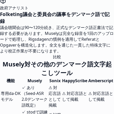
政府アナリスト
Folketing議会と委員会の議事をデンマーク語で記
録
議会聴聞会は90〜120分続き、正式なデンマーク語正書法で記
録する必要があります。Muselyは完全な録音を1回のアップロ
ードで処理し、Rigsdagenの慣例を適用してReferatと
Opgaverを構造化します。全文を通じた一貫した特殊文字に
より校正作業が不要になります。
比較
Musely対その他のデンマーク語文字起
こしツール
機能
Musely
Sonix
HappyScribe
Amberscript
✓ あり
⚠ 対
専用da-DK
（Seed-ASR
応言語
⚠ 対応言語と
⚠ 対応言語と
モデル
2.0デンマーク
として
して掲載
して掲載
語既定）
掲載
✓ stodで訓練