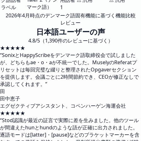
ク語話者
用話者
⚠ 汎用
⚠ 汎用
マーク語）
ラベル
1
2026年4月時点のデンマーク語固有機能に基づく機能比較
レビュー
日本語ユーザーの声
4.8/5（1,390件のレビューに基づく）
★★★★★
“
SonixとHappyScribeをデンマーク語取締役会で試しました
が、どちらもae・o・aが不統一でした。MuselyのReferatプ
リセットは毎回完璧な綴りと整理されたOpgaverセクション
を提供します。会議ごとに2時間節約でき、CEOが修正なしで
承認してくれます。
”
田
田中恵子
エグゼクティブアシスタント、コペンハーゲン海運会社
★★★★★
“
Stod認識が最近の証言で実際に差を生みました。他のツール
が間違えたhunとhundのような語が正確に出力されました。
逐語モードは[latter]・[pause]などのブラケットマーカーを含