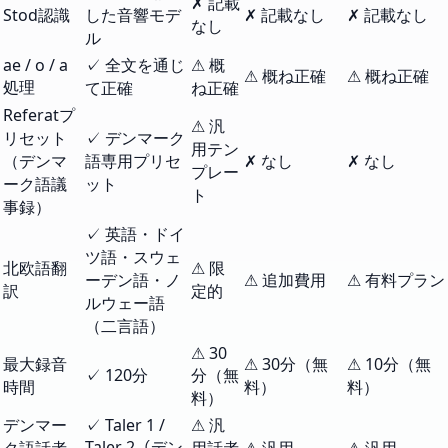
✗ 記載
Stod認識
した音響モデ
✗ 記載なし
✗ 記載なし
なし
ル
ae / o / a
✓ 全文を通じ
⚠ 概
⚠ 概ね正確
⚠ 概ね正確
処理
て正確
ね正確
Referatプ
⚠ 汎
リセット
✓ デンマーク
用テン
（デンマ
語専用プリセ
✗ なし
✗ なし
プレー
ーク語議
ット
ト
事録）
✓ 英語・ドイ
ツ語・スウェ
北欧語翻
⚠ 限
ーデン語・ノ
⚠ 追加費用
⚠ 有料プラン
訳
定的
ルウェー語
（二言語）
⚠ 30
最大録音
⚠ 30分（無
⚠ 10分（無
✓ 120分
分（無
時間
料）
料）
料）
デンマー
✓ Taler 1 /
⚠ 汎
Taler 2（デン