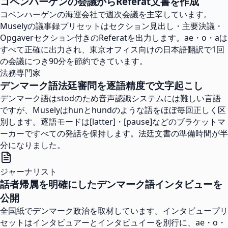
コペンハーゲンの会議からReferat文書を作成
コペンハーゲンの海運会社で週次会議を主宰しています。
Muselyの議事録プリセットはセクション見出し・主要決議・
Opgaverセクション付きのReferatを出力します。ae・o・aは
すべて正確に出力され、東京オフィス向けの日本語翻訳で1回
の会議につき90分を節約できています。
法務専門家
デンマーク語法廷審問を逐語精度で文字起こし
デンマーク語はstodのため音声認識システムには難しい言語
ですが、Muselyはhunとhundのような語をほぼ毎回正しく区
別します。逐語モードは[latter]・[pause]などのブラケットマ
ーカーですべての発話を保持します。法廷文書の準備時間が半
分になりました。
ジャーナリスト
話者帰属を明確にしたデンマーク語インタビューを
公開
全国紙でデンマーク政治を取材しています。インタビュープリ
セットはインタビュアーとインタビュイーを別行に、ae・o・