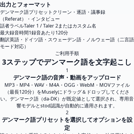
出力とフォーマット
デンマーク語プリセット
クリーン・逐語・議事録
（Referat）・インタビュー
話者ラベル
Taler 1 / Taler 2またはカスタム名
最大録音時間
1録音あたり120分
翻訳
英語・ドイツ語・スウェーデン語・ノルウェー語（二言語
モード対応）
ご利用手順
3ステップでデンマーク語を文字起こし
1
デンマーク語の音声・動画をアップロード
MP3・MP4・WAV・M4A・OGG・WebM・MOVファイル
（最長120分）をMuselyにドラッグ＆ドロップしてくださ
い。デンマーク語（da-DK）が既定値として選択され、専用音
響モデルとstod認識が自動的に適用されます。
2
デンマーク語プリセットを選択してオプションを設
定