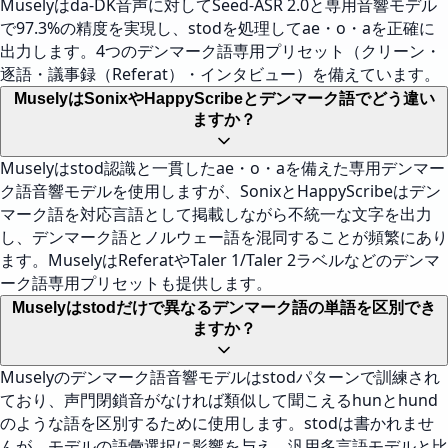
Muselyはda-DK音声に対してSeed-ASR 2.0と専用音響モデル
で97.3%の精度を実現し、stodを処理してae・o・aを正確に
出力します。4つのデンマーク語専用プリセット（クリーン・
逐語・議事録（Referat）・インタビュー）を備えています。
MuselyはSonixやHappyScribeとデンマーク語でどう違い
ますか？
Muselyはstod認識と一貫したae・o・aを備えた専用デンマー
ク語音響モデルを使用しますが、SonixとHappyScribeはデン
マーク語を対応言語として掲載しながら不統一な文字を出力
し、デンマーク語とノルウェー語を混同することが頻繁にあり
ます。MuselyはReferatやTaler 1/Taler 2ラベルなどのデンマ
ーク語専用プリセットも提供します。
Muselyはstodだけで異なるデンマーク語の単語を区別でき
ますか？
Muselyのデンマーク語音響モデルはstodパターンで訓練され
ており、声門閉鎖音がなければ類似して聞こえるhunとhund
のような語を区別するために使用します。stodは書かれませ
んが、モデルの語彙選択に影響を与え、汎用多言語モデルと比