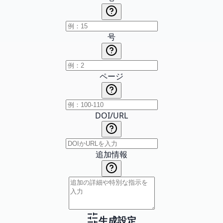
号
ページ
DOI/URL
追加情報
生成設定