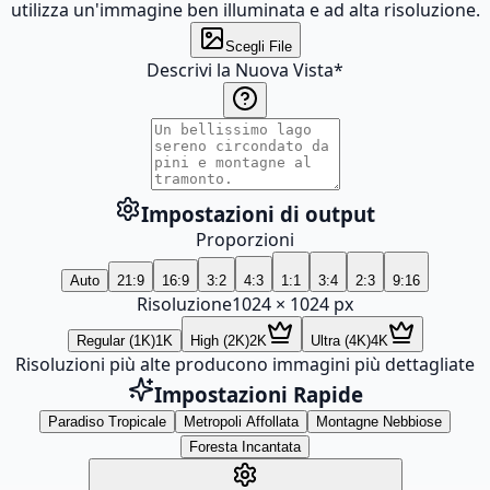
utilizza un'immagine ben illuminata e ad alta risoluzione.
Scegli File
Descrivi la Nuova Vista
*
Impostazioni di output
Proporzioni
Auto
21:9
16:9
3:2
4:3
1:1
3:4
2:3
9:16
Risoluzione
1024
×
1024
px
Regular (1K)
1K
High (2K)
2K
Ultra (4K)
4K
Risoluzioni più alte producono immagini più dettagliate
Impostazioni Rapide
Paradiso Tropicale
Metropoli Affollata
Montagne Nebbiose
Foresta Incantata