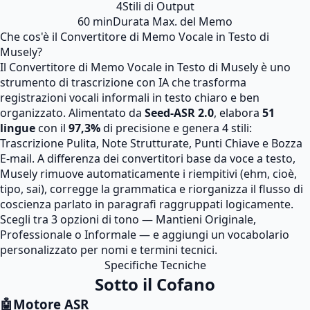
4
Stili di Output
60 min
Durata Max. del Memo
Che cos'è il Convertitore di Memo Vocale in Testo di
Musely?
Il Convertitore di Memo Vocale in Testo di Musely è uno
strumento di trascrizione con IA che trasforma
registrazioni vocali informali in testo chiaro e ben
organizzato. Alimentato da
Seed-ASR 2.0
, elabora
51
lingue
con il
97,3%
di precisione e genera 4 stili:
Trascrizione Pulita, Note Strutturate, Punti Chiave e Bozza
E-mail. A differenza dei convertitori base da voce a testo,
Musely rimuove automaticamente i riempitivi (ehm, cioè,
tipo, sai), corregge la grammatica e riorganizza il flusso di
coscienza parlato in paragrafi raggruppati logicamente.
Scegli tra 3 opzioni di tono — Mantieni Originale,
Professionale o Informale — e aggiungi un vocabolario
personalizzato per nomi e termini tecnici.
Specifiche Tecniche
Sotto il Cofano
🤖
Motore ASR