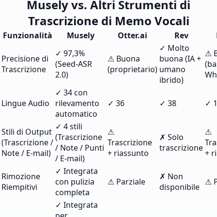
Musely vs. Altri Strumenti di
Trascrizione di Memo Vocali
Funzionalità
Musely
Otter.ai
Rev
✓ Molto
✓ 97,3%
⚠ 
Precisione di
⚠ Buona
buona (IA +
(Seed-ASR
(ba
Trascrizione
(proprietario)
umano
2.0)
Wh
ibrido)
✓ 34 con
Lingue Audio
rilevamento
✓ 36
✓ 38
✓ 
automatico
✓ 4 stili
Stili di Output
⚠
⚠
(Trascrizione
✗ Solo
(Trascrizione /
Trascrizione
Tra
/ Note / Punti
trascrizione
Note / E-mail)
+ riassunto
+ r
/ E-mail)
✓ Integrata
Rimozione
✗ Non
con pulizia
⚠ Parziale
⚠ P
Riempitivi
disponibile
completa
✓ Integrata
per