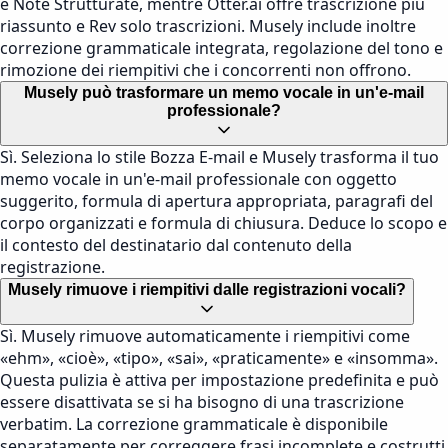
e Note Strutturate, mentre Otter.ai offre trascrizione più
riassunto e Rev solo trascrizioni. Musely include inoltre
correzione grammaticale integrata, regolazione del tono e
rimozione dei riempitivi che i concorrenti non offrono.
Musely può trasformare un memo vocale in un'e-mail
professionale?
Sì. Seleziona lo stile Bozza E-mail e Musely trasforma il tuo
memo vocale in un'e-mail professionale con oggetto
suggerito, formula di apertura appropriata, paragrafi del
corpo organizzati e formula di chiusura. Deduce lo scopo e
il contesto del destinatario dal contenuto della
registrazione.
Musely rimuove i riempitivi dalle registrazioni vocali?
Sì. Musely rimuove automaticamente i riempitivi come
«ehm», «cioè», «tipo», «sai», «praticamente» e «insomma».
Questa pulizia è attiva per impostazione predefinita e può
essere disattivata se si ha bisogno di una trascrizione
verbatim. La correzione grammaticale è disponibile
separatamente per correggere frasi incomplete e costrutti