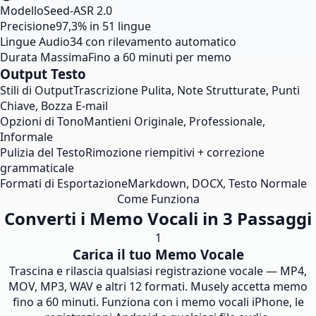
Modello
Seed-ASR 2.0
Precisione
97,3% in 51 lingue
Lingue Audio
34 con rilevamento automatico
Durata Massima
Fino a 60 minuti per memo
Output Testo
Stili di Output
Trascrizione Pulita, Note Strutturate, Punti
Chiave, Bozza E-mail
Opzioni di Tono
Mantieni Originale, Professionale,
Informale
Pulizia del Testo
Rimozione riempitivi + correzione
grammaticale
Formati di Esportazione
Markdown, DOCX, Testo Normale
Come Funziona
Converti i Memo Vocali in 3 Passaggi
1
Carica il tuo Memo Vocale
Trascina e rilascia qualsiasi registrazione vocale — MP4,
MOV, MP3, WAV e altri 12 formati. Musely accetta memo
fino a 60 minuti. Funziona con i memo vocali iPhone, le