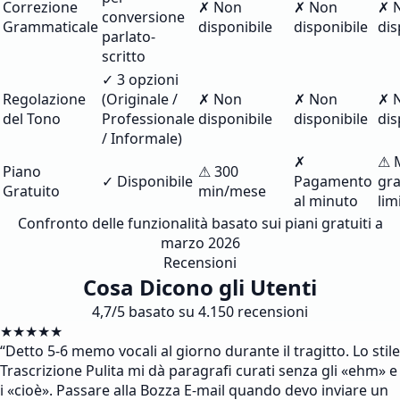
Correzione
✗ Non
✗ Non
✗ 
conversione
Grammaticale
disponibile
disponibile
dis
parlato-
scritto
✓ 3 opzioni
Regolazione
(Originale /
✗ Non
✗ Non
✗ 
del Tono
Professionale
disponibile
disponibile
dis
/ Informale)
✗
⚠ 
Piano
⚠ 300
✓ Disponibile
Pagamento
gra
Gratuito
min/mese
al minuto
lim
Confronto delle funzionalità basato sui piani gratuiti a
marzo 2026
Recensioni
Cosa Dicono gli Utenti
4,7/5 basato su 4.150 recensioni
★★★★★
“
Detto 5-6 memo vocali al giorno durante il tragitto. Lo stile
Trascrizione Pulita mi dà paragrafi curati senza gli «ehm» e
i «cioè». Passare alla Bozza E-mail quando devo inviare un