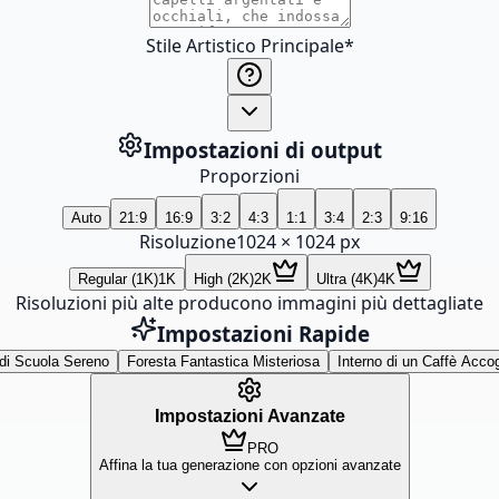
Stile Artistico Principale
*
Impostazioni di output
Proporzioni
Auto
21:9
16:9
3:2
4:3
1:1
3:4
2:3
9:16
Risoluzione
1024
×
1024
px
Regular (1K)
1K
High (2K)
2K
Ultra (4K)
4K
Risoluzioni più alte producono immagini più dettagliate
Impostazioni Rapide
 di Scuola Sereno
Foresta Fantastica Misteriosa
Interno di un Caffè Accog
Impostazioni Avanzate
PRO
Affina la tua generazione con opzioni avanzate