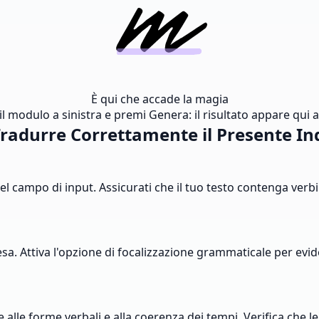
È qui che accade la magia
l modulo a sinistra e premi Genera: il risultato appare qui al
radurre Correttamente il Presente Ind
nel campo di input. Assicurati che il tuo testo contenga verb
cesa. Attiva l'opzione di focalizzazione grammaticale per evi
alle forme verbali e alla coerenza dei tempi. Verifica che le