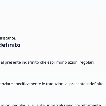
l'istante.
efinito
i al presente indefinito che esprimono azioni regolari,
denziare specificamente le traduzioni al presente indefinito
 azioni regolari e le verità universali siano correttamente