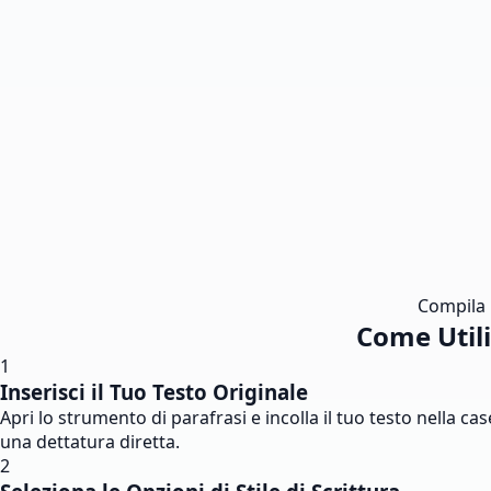
Compila i
Come Util
1
Inserisci il Tuo Testo Originale
Apri lo strumento di parafrasi e incolla il tuo testo nella c
una dettatura diretta.
2