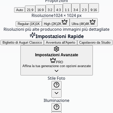
Proporzioni
Auto
21:9
16:9
3:2
4:3
1:1
3:4
2:3
9:16
Risoluzione
1024
×
1024
px
Regular (1K)
1K
High (2K)
2K
Ultra (4K)
4K
Risoluzioni più alte producono immagini più dettagliate
Impostazioni Rapide
Biglietto di Auguri Classico
Avventura all'Aperto
Capolavoro da Studio
Impostazioni Avanzate
PRO
Affina la tua generazione con opzioni avanzate
Stile Foto
Illuminazione