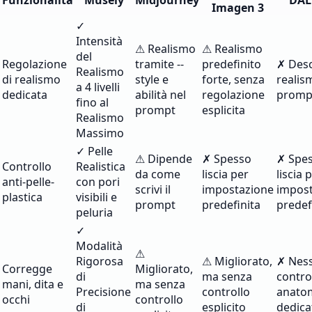
Funzionalità
Musely
Midjourney
DAL
Imagen 3
✓
Intensità
⚠ Realismo
⚠ Realismo
del
Regolazione
tramite --
predefinito
✗ Descr
Realismo
di realismo
style e
forte, senza
realis
a 4 livelli
dedicata
abilità nel
regolazione
promp
fino al
prompt
esplicita
Realismo
Massimo
✓ Pelle
⚠ Dipende
✗ Spesso
✗ Spe
Controllo
Realistica
da come
liscia per
liscia 
anti-pelle-
con pori
scrivi il
impostazione
impos
plastica
visibili e
prompt
predefinita
predef
peluria
✓
Modalità
⚠
Rigorosa
⚠ Migliorato,
✗ Nes
Corregge
Migliorato,
di
ma senza
control
mani, dita e
ma senza
Precisione
controllo
anato
occhi
controllo
di
esplicito
dedica