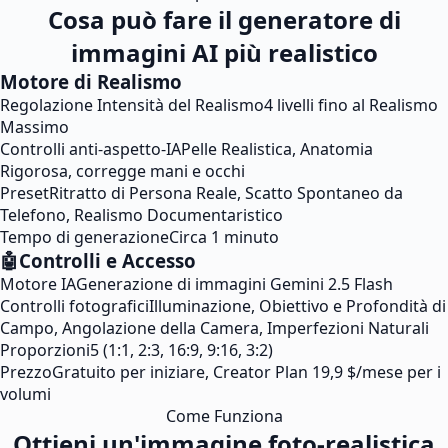
Cosa può fare il generatore di
immagini AI più realistico
Motore di Realismo
Regolazione Intensità del Realismo
4 livelli fino al Realismo
Massimo
Controlli anti-aspetto-IA
Pelle Realistica, Anatomia
Rigorosa, corregge mani e occhi
Preset
Ritratto di Persona Reale, Scatto Spontaneo da
Telefono, Realismo Documentaristico
Tempo di generazione
Circa 1 minuto
🤖
Controlli e Accesso
Motore IA
Generazione di immagini Gemini 2.5 Flash
Controlli fotografici
Illuminazione, Obiettivo e Profondità di
Campo, Angolazione della Camera, Imperfezioni Naturali
Proporzioni
5 (1:1, 2:3, 16:9, 9:16, 3:2)
Prezzo
Gratuito per iniziare, Creator Plan 19,9 $/mese per i
volumi
Come Funziona
Ottieni un'immagine foto-realistica