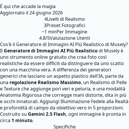
È qui che accade la magia
Aggiornato il
24 giugno 2026
4
Livelli di Realismo
3
Preset Fotografici
~1 min
Per Immagine
4.8/5
Valutazione Utenti
Cos'è il Generatore di Immagini AI Più Realistico di Musely?
Il
Generatore di Immagini AI Più Realistico
di Musely è
uno strumento online gratuito che crea foto così
realistiche da essere difficili da distinguere da uno scatto
con una macchina vera. A differenza dei generatori
generici che lasciano un aspetto plastico dell'IA, parte da
una
regolazione Realismo Massimo
, un Realismo di Pelle
e Texture che aggiunge pori veri e peluria, e una modalità
Anatomia Rigorosa che corregge mani distorte, dita in più
e occhi innaturali. Aggiungi Illuminazione Fedele alla Realtà
e profondità di campo da obiettivo vero in 5 proporzioni.
Costruito su
Gemini 2.5 Flash
, ogni immagine è pronta in
circa
1 minuto
.
Specifiche