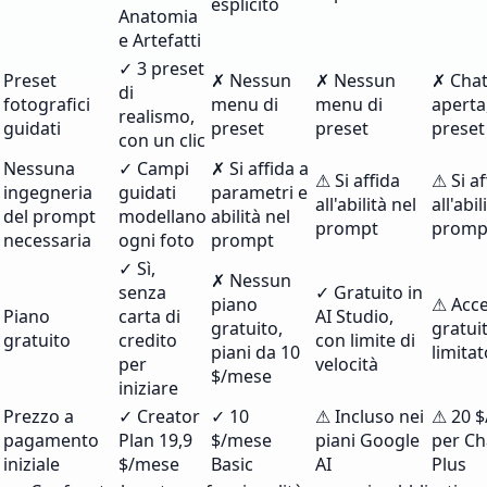
esplicito
Anatomia
e Artefatti
✓ 3 preset
Preset
✗ Nessun
✗ Nessun
✗ Cha
di
fotografici
menu di
menu di
aperta
realismo,
guidati
preset
preset
preset
con un clic
Nessuna
✓ Campi
✗ Si affida a
⚠ Si affida
⚠ Si af
ingegneria
guidati
parametri e
all'abilità nel
all'abil
del prompt
modellano
abilità nel
prompt
promp
necessaria
ogni foto
prompt
✓ Sì,
✗ Nessun
senza
✓ Gratuito in
piano
⚠ Acc
Piano
carta di
AI Studio,
gratuito,
gratui
gratuito
credito
con limite di
piani da 10
limitat
per
velocità
$/mese
iniziare
Prezzo a
✓ Creator
✓ 10
⚠ Incluso nei
⚠ 20 
pagamento
Plan 19,9
$/mese
piani Google
per C
iniziale
$/mese
Basic
AI
Plus