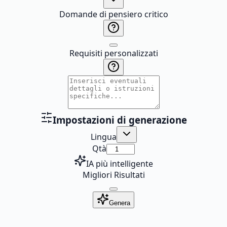
Domande di pensiero critico
Requisiti personalizzati
Impostazioni di generazione
Lingua
Qtà
IA più intelligente
Migliori Risultati
Genera