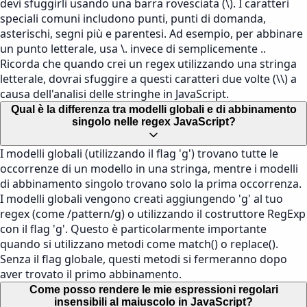
devi sfuggirli usando una barra rovesciata (\). I caratteri
speciali comuni includono punti, punti di domanda,
asterischi, segni più e parentesi. Ad esempio, per abbinare
un punto letterale, usa \. invece di semplicemente ..
Ricorda che quando crei un regex utilizzando una stringa
letterale, dovrai sfuggire a questi caratteri due volte (\\) a
causa dell'analisi delle stringhe in JavaScript.
Qual è la differenza tra modelli globali e di abbinamento
singolo nelle regex JavaScript?
I modelli globali (utilizzando il flag 'g') trovano tutte le
occorrenze di un modello in una stringa, mentre i modelli
di abbinamento singolo trovano solo la prima occorrenza.
I modelli globali vengono creati aggiungendo 'g' al tuo
regex (come /pattern/g) o utilizzando il costruttore RegExp
con il flag 'g'. Questo è particolarmente importante
quando si utilizzano metodi come match() o replace().
Senza il flag globale, questi metodi si fermeranno dopo
aver trovato il primo abbinamento.
Come posso rendere le mie espressioni regolari
insensibili al maiuscolo in JavaScript?