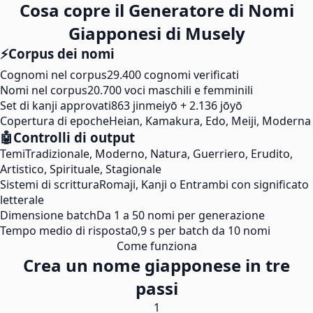
Cosa copre il Generatore di Nomi
Giapponesi di Musely
⚡
Corpus dei nomi
Cognomi nel corpus
29.400 cognomi verificati
Nomi nel corpus
20.700 voci maschili e femminili
Set di kanji approvati
863 jinmeiyō + 2.136 jōyō
Copertura di epoche
Heian, Kamakura, Edo, Meiji, Moderna
🤖
Controlli di output
Temi
Tradizionale, Moderno, Natura, Guerriero, Erudito,
Artistico, Spirituale, Stagionale
Sistemi di scrittura
Romaji, Kanji o Entrambi con significato
letterale
Dimensione batch
Da 1 a 50 nomi per generazione
Tempo medio di risposta
0,9 s per batch da 10 nomi
Come funziona
Crea un nome giapponese in tre
passi
1