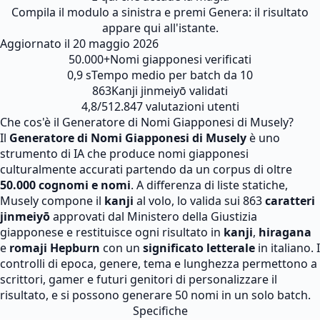
Compila il modulo a sinistra e premi Genera: il risultato
appare qui all'istante.
Aggiornato il
20 maggio 2026
50.000+
Nomi giapponesi verificati
0,9 s
Tempo medio per batch da 10
863
Kanji jinmeiyō validati
4,8/5
12.847 valutazioni utenti
Che cos'è il Generatore di Nomi Giapponesi di Musely?
Il
Generatore di Nomi Giapponesi di Musely
è uno
strumento di IA che produce nomi giapponesi
culturalmente accurati partendo da un corpus di oltre
50.000 cognomi e nomi
. A differenza di liste statiche,
Musely compone il
kanji
al volo, lo valida sui 863
caratteri
jinmeiyō
approvati dal Ministero della Giustizia
giapponese e restituisce ogni risultato in
kanji
,
hiragana
e
romaji Hepburn
con un
significato letterale
in italiano. I
controlli di epoca, genere, tema e lunghezza permettono a
scrittori, gamer e futuri genitori di personalizzare il
risultato, e si possono generare 50 nomi in un solo batch.
Specifiche