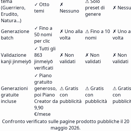
tema
⚠ Solo
✓ Otto
✗
(Guerriero,
preset di
✗ Ness
temi
Nessuno
Erudito,
genere
Natura...)
✓ Fino a
Generazione
✗ Uno alla
⚠ Fino a 10
✗ Uno a
50 nomi
batch
volta
nomi
volta
per clic
✓ Tutti gli
Validazione
863
✗ Non
✗ Non
✗ Non
kanji jinmeiyō
jinmeiyō
validati
validati
validati
verificati
✓ Piano
gratuito
Generazioni
generoso,
⚠ Gratis
⚠ Gratis
⚠ Grati
gratuite
poi Piano
con
con
con
incluse
Creator da
pubblicità
pubblicità
pubblici
9,90
€/mese
Confronto verificato sulle pagine prodotto pubbliche il 20
maggio 2026.