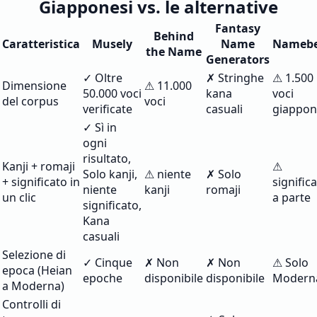
Giapponesi vs. le alternative
Fantasy
Behind
Caratteristica
Musely
Name
Namebe
the Name
Generators
✓ Oltre
✗ Stringhe
⚠ 1.500
Dimensione
⚠ 11.000
50.000 voci
kana
voci
del corpus
voci
verificate
casuali
giappon
✓ Sì in
ogni
risultato,
Kanji + romaji
⚠
Solo kanji,
⚠ niente
✗ Solo
+ significato in
signific
niente
kanji
romaji
un clic
a parte
significato,
Kana
casuali
Selezione di
✓ Cinque
✗ Non
✗ Non
⚠ Solo
epoca (Heian
epoche
disponibile
disponibile
Modern
a Moderna)
Controlli di