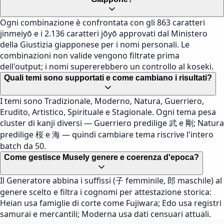
Ogni combinazione è confrontata con gli 863 caratteri
jinmeiyō e i 2.136 caratteri jōyō approvati dal Ministero
della Giustizia giapponese per i nomi personali. Le
combinazioni non valide vengono filtrate prima
dell'output; i nomi supererebbero un controllo al koseki.
Quali temi sono supportati e come cambiano i risultati?
I temi sono Tradizionale, Moderno, Natura, Guerriero,
Erudito, Artistico, Spirituale e Stagionale. Ogni tema pesa
cluster di kanji diversi — Guerriero predilige 武 e 剛; Natura
predilige 桜 e 海 — quindi cambiare tema riscrive l'intero
batch da 50.
Come gestisce Musely genere e coerenza d'epoca?
Il Generatore abbina i suffissi (子 femminile, 郎 maschile) al
genere scelto e filtra i cognomi per attestazione storica:
Heian usa famiglie di corte come Fujiwara; Edo usa registri
samurai e mercantili; Moderna usa dati censuari attuali.