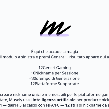
È qui che accade la magia
l modulo a sinistra e premi Genera: il risultato appare qui al
12
Generi Gaming
10
Nickname per Sessione
<30s
Tempo di Generazione
12
Piattaforme Supportate
creare nickname unici e memorabili per le piattaforme gami
ate, Musely usa l'
intelligenza artificiale
per produrre nickn
 — dall'FPS al calcio con FIFA/FC —
12 stili
di nickname da a