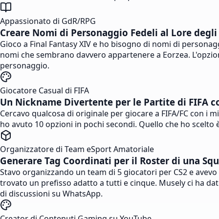
Appassionato di GdR/RPG
Creare Nomi di Personaggio Fedeli al Lore degl
Gioco a Final Fantasy XIV e ho bisogno di nomi di personag
nomi che sembrano davvero appartenere a Eorzea. L'opzione d
personaggio.
Giocatore Casual di FIFA
Un Nickname Divertente per le Partite di FIFA c
Cercavo qualcosa di originale per giocare a FIFA/FC con i mie
ho avuto 10 opzioni in pochi secondi. Quello che ho scelto 
Organizzatore di Team eSport Amatoriale
Generare Tag Coordinati per il Roster di una Sq
Stavo organizzando un team di 5 giocatori per CS2 e avevo 
trovato un prefisso adatto a tutti e cinque. Musely ci ha dat
di discussioni su WhatsApp.
Creator di Contenuti Gaming su YouTube