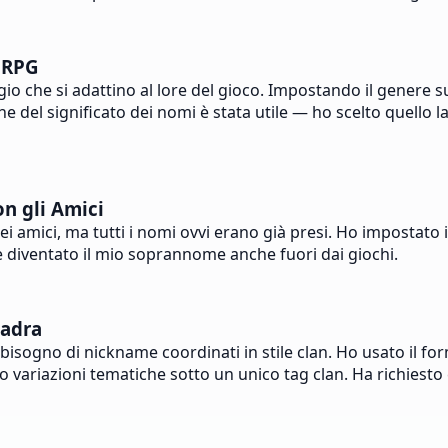
i RPG
gio che si adattino al lore del gioco. Impostando il genere
el significato dei nomi è stata utile — ho scelto quello la
on gli Amici
i amici, ma tutti i nomi ovvi erano già presi. Ho impostato i
è diventato il mio soprannome anche fuori dai giochi.
uadra
bisogno di nickname coordinati in stile clan. Ho usato il f
o variazioni tematiche sotto un unico tag clan. Ha richiesto 