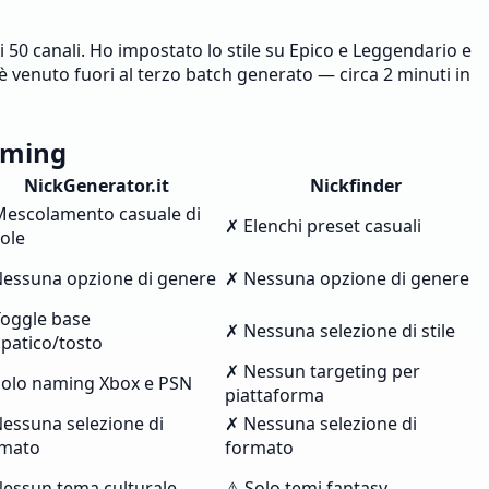
50 canali. Ho impostato lo stile su Epico e Leggendario e
 venuto fuori al terzo batch generato — circa 2 minuti in
aming
NickGenerator.it
Nickfinder
escolamento casuale di
✗ Elenchi preset casuali
ole
essuna opzione di genere
✗ Nessuna opzione di genere
oggle base
✗ Nessuna selezione di stile
patico/tosto
✗ Nessun targeting per
olo naming Xbox e PSN
piattaforma
essuna selezione di
✗ Nessuna selezione di
rmato
formato
essun tema culturale
⚠ Solo temi fantasy