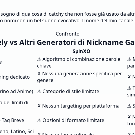
no di qualcosa di catchy che non fosse già usato da altri 
 nomi con un bel suono evocativo. Il nome del mio canale è
Confronto
ly vs Altri Generatori di Nickname G
SpinXO
⚠ Algoritmo di combinazione parole
⚠ M
e
chiave
par
✗ Nessuna generazione specifica per
ming dedicato
✗ N
genere
⚠ T
arino ad Anime)
⚠ Categorie di stile limitate
sim
dei limiti di
✗ Nessun targeting per piattaforma
⚠ S
✗ N
e Tag Breve
⚠ Opzioni di formato limitate
fo
no, Latino, Sci-
✗ Nessun tema culturale
✗ N