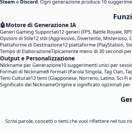
Steam
e
Discord
. Ogni generazione produce 10 suggeriment
Funz
🤖
Motore di Generazione IA
Generi Gaming Supportati
12 generi (FPS, Battle Royale, RPG
Opzioni di Stile
12 stili (Aggressivo, Divertente, Misterioso, 
Piattaforme di Destinazione
12 piattaforme (PlayStation, St
Tempo di Elaborazione
Tipicamente meno di 30 secondi per
Output e Personalizzazione
Nickname per Generazione
10 suggerimenti unici per sessi
Formati di Nickname
8 formati (Parola Singola, Tag Clan, Ta
Temi Culturali
12 temi (Giapponese, Norreno, Latino, Sci-Fi e
Significato dei Nickname
Origine e significato opzionali pe
Gen
Scrivi parole, concetti o temi che vuoi riflettere nel tuo