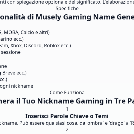
i con spiegazione opzionale del significato. L'elaborazion
Specifiche
ionalità di Musely Gaming Name Gene
, MOBA, Calcio e altri)
Carino ecc.)
eam, Xbox, Discord, Roblox ecc.)
 sessione
one
g Breve ecc.)
cc.)
r ogni nickname
Come Funziona
era il Tuo Nickname Gaming in Tre P
1
Inserisci Parole Chiave o Temi
 nickname. Può essere qualsiasi cosa, da 'ombra' e 'drago' a '
2