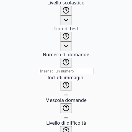
Livello scolastico
Tipo di test
Numero di domande
Includi immagini
Mescola domande
Livello di difficoltà