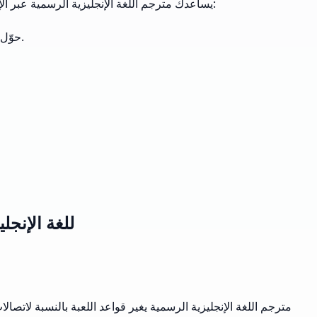
يساعدك مترجم اللغة الإنجليزية الرسمية عبر الإنترنت على تحويل النص غير الرسمي إلى محتوى متطور واحترافي عبر مستويات شكلية متعددة. إليك ما يمكنك إنشاؤه:
حوّل رسائل البريد الإلكتروني والمذكرات غير الرسمية إلى مراسلات تجارية مصقولة ومناسبة للمديرين التنفيذيين وأصحاب المصلحة في الشركات.
ماذا يقول المستخدمون عن مترج
مترجم اللغة الإنجليزية الرسمية يغير قواعد اللعبة بالنسبة لاتص