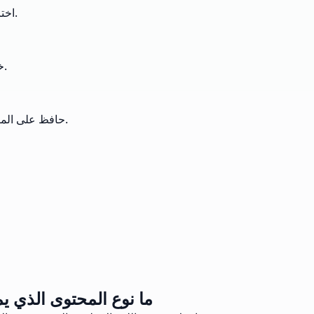
اختر من بين ستة مستويات شكلية متميزة بما في ذلك الأعمال المهنية والأكاديمية والدبلوماسية. صمم نبرة النص الخاص بك بدقة لأي سياق مهني.
خصص الترجمات لجمهور معين من المديرين التنفيذيين إلى المهنيين القانونيين. يضمن أن صدى رسالتك يتردد تمامًا لدى المستلمين المقصودين.
حافظ على المصطلحات التقنية الحاسمة مع إضفاء الطابع الرسمي على النص المحيط. مثالي للمجالات المتخصصة مثل القطاعات الطبية والقانونية والمالية.
ما نوع المحتوى الذي يم