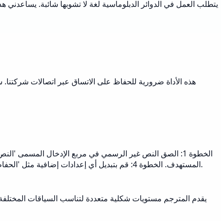
يتطلب العمل في الدوائر الدبلوماسية لغة لا تشوبها شائبة. يساعدني 
هذه الأداة ضرورية للحفاظ على الاتساق عبر اتصالات شركتنا. س
المستهدف. الخطوة 4: قم بتبديل أي إعدادات إضافية مثل 'الحفاظ على التنسيق' أو 'الشكلية الصارمة'. الخطوة 5: أضف أي متطلبات مخصصة إذا لزم الأمر. انقر فوق ترجمة لتلقي نسختك الإنجليزية الرسمية.
يقدم المترجم مستويات شكلية متعددة لتناسب السياقات المختلفة. ي