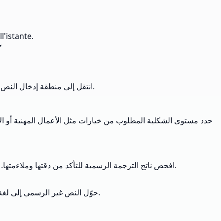
l'istante.
ك
انتقل إلى منطقة إدخال النص واكتب أو الصق النص غير الرسمي في المربع المتوفر. يقبل المترجم أي محتوى إنجليزي غير رسمي أو عامي تريد إضفاء الطابع الرسمي عليه.
حدد مستوى الشكلية المطلوب من خيارات مثل الأعمال المهنية أو الأ
افحص ناتج الترجمة الرسمية للتأكد من دقتها وملاءمتها. أضف أي متطلبات مخصصة في الحقل المخصص إذا لزم الأمر، واضبط الإعدادات لإعادة إنشاء نسخة رسمية أكثر ملاءمة من النص الخاص بك.
حوّل النص غير الرسمي إلى لغة مصقولة ومهنية مع تعديلات رسمية مدعومة بالذكاء الاصطناعي عبر سياقات تجارية وأكاديمية متعددة.