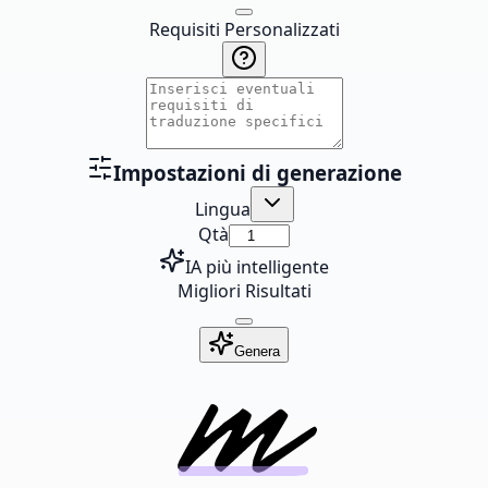
Requisiti Personalizzati
Impostazioni di generazione
Lingua
Qtà
IA più intelligente
Migliori Risultati
Genera