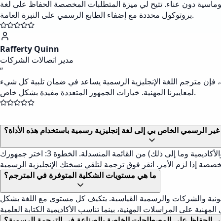
بلوماسية دون عناء. تتيح لي ميزة المتطلبات المخصصة الحفاظ على لغة
بروتوكول محددة مع إضفاء الطابع الرسمي على النبرة العامة.
Rafferty Quinn
مدير اتصالات الشركات
“
ة، فإن مترجم اللغة الإنجليزية الرسمية يساعد في ضمان تلبية كل شيء
لمعاييرنا المهنية. خيارات الجمهور المتعددة مفيدة بشكل خاص.
ير الرسمي الخاص بي إلى لغة إنجليزية رسمية باستخدام هذه الأداة؟
الخطوة 1: الصق النص غير الرسمي في مربع الإدخال المسمى 'النص الأصلي'. الخطوة 2: حدد مستوى الشكلية المطلوب (الأعمال المهنية والأكاديمية وما إلى ذلك) من القائمة المنسدلة. الخطوة 3: اختر جمهورك
ما هي مستويات الشكلية المتوفرة في المترجم؟
قانونية والشركات والرسمية القياسية. يتكيف كل مستوى مع اللغة بشكل
ي الحفاظ على المصطلحات الخاصة بالصناعة في الترجمة الرسمية؟