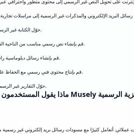
حوّل الكتابة غير الرسمية إلى محتوى علمي يلبي المعايير الأكاديمية ومتطلبات البحث المهني.
قم بإنشاء نص رسمي مناسب من الناحية القانونية مع الحفاظ على المصطلحات القانونية المحددة والمعايير المهنية.
قم بإنشاء رسائل دبلوماسية راقية بمستويات شكلية مناسبة للمسؤولين الحكوميين والاتصالات الدولية.
قم بإنتاج محتوى فني رسمي مع الحفاظ على المصطلحات الخاصة بالصناعة والحفاظ على معايير الهندسة المهنية.
حوّل التقارير غير الرسمية إلى مستندات منظمة ورسمية مع تنسيق مناسب ومفردات متطورة.
م Musely للغة الإنجليزية الرسمية
الات عملائي. أتعامل كثيرًا مع مسودات رسائل بريد إلكتروني غير رسمية