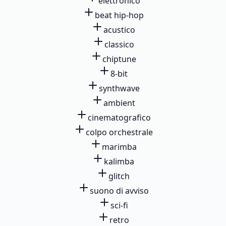
elettronico
beat hip-hop
acustico
classico
chiptune
8-bit
synthwave
ambient
cinematografico
colpo orchestrale
marimba
kalimba
glitch
suono di avviso
sci-fi
retro