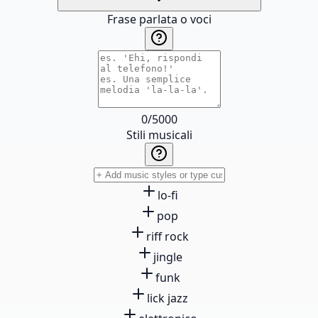
Frase parlata o voci
0
/
5000
Stili musicali
lo-fi
pop
riff rock
jingle
funk
lick jazz