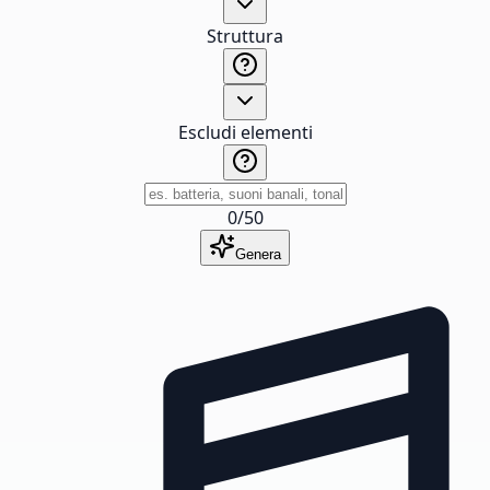
Struttura
Escludi elementi
0
/
50
Genera