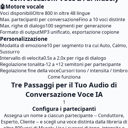
🤖
Motore vocale
Voci disponibili
Oltre 800 in oltre 48 lingue
Max. partecipanti per conversazione
Fino a 10 voci distinte
Max. righe di dialogo
100 segmenti per generazione
Formato di output
MP3 unificato, esportazione copione
Personalizzazione
Modalita di emozione
10 per segmento tra cui Auto, Calmo,
Sussurro
Intervallo di velocita
0.5x a 2.0x per riga di dialogo
Regolazione tonalita
-12 a +12 semitoni per partecipante
Regolazione fine della voce
Cursori tono / intensita / timbro
Come funziona
Tre Passaggi per il Tuo Audio di
Conversazione Voce IA
1
Configura i partecipanti
Assegna un nome a ciascun partecipante -- Conduttore,
Esperto, Cliente -- e scegli una voce distinta dalla libreria di