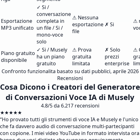
✓ Si /
conversazione
⚠ Nessuna
Esportazione
completa in
⚠ 
esportazione
✗ Si
MP3 unificato
un file / Si /
vo
file
mono-voce
solo
✓ Si / Musely
⚠ Prova
✗ Solo
⚠ 
Piano gratuito
ha un piano
gratuita
prezzi
gra
disponibile
gratuito
limitata
enterprise
lim
Confronto funzionalita basato su dati pubblici, aprile 2026
Recensioni
Cosa Dicono i Creatori del Generatore
di Conversazioni Voce IA di Musely
4.8/5 da 6.217 recensioni
★★★★★
“
Ho provato tutti gli strumenti di voce IA e Musely e l'unico
che fa davvero audio di conversazione multi-partecipanti
con copione. I miei video YouTube in formato intervista ora