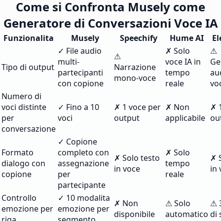
Come si Confronta Musely come
Generatore di Conversazioni Voce IA
Funzionalita
Musely
Speechify
Hume AI
El
✓ File audio
✗ Solo
⚠
⚠
multi-
voce IA in
Ge
Tipo di output
Narrazione
partecipanti
tempo
au
mono-voce
con copione
reale
vo
Numero di
voci distinte
✓ Fino a 10
✗ 1 voce per
✗ Non
✗ 
per
voci
output
applicabile
ou
conversazione
✓ Copione
Formato
completo con
✗ Solo
✗ Solo testo
✗ 
dialogo con
assegnazione
tempo
in voce
in
copione
per
reale
partecipante
Controllo
✓ 10 modalita
✗ Non
⚠ Solo
⚠ 
emozione per
emozione per
disponibile
automatico
di 
riga
segmento