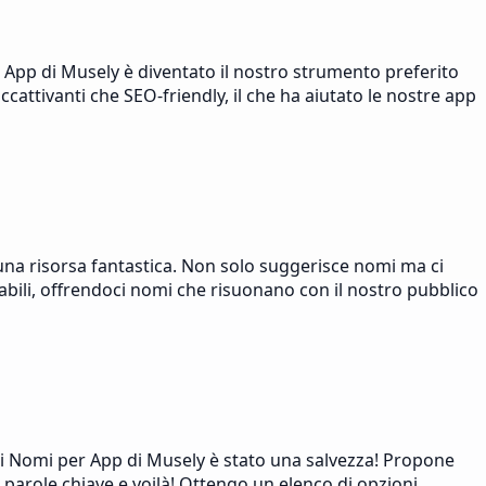
App di Musely è diventato il nostro strumento preferito
cattivanti che SEO-friendly, il che ha aiutato le nostre app
 una risorsa fantastica. Non solo suggerisce nomi ma ci
abili, offrendoci nomi che risuonano con il nostro pubblico
 di Nomi per App di Musely è stato una salvezza! Propone
e parole chiave e voilà! Ottengo un elenco di opzioni