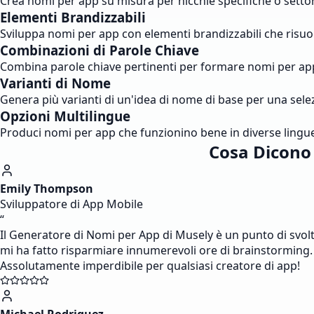
Crea nomi per app su misura per nicchie specifiche o settor
Elementi Brandizzabili
Sviluppa nomi per app con elementi brandizzabili che risuon
Combinazioni di Parole Chiave
Combina parole chiave pertinenti per formare nomi per app c
Varianti di Nome
Genera più varianti di un'idea di nome di base per una sele
Opzioni Multilingue
Produci nomi per app che funzionino bene in diverse lingue
Cosa Dicono 
Emily Thompson
Sviluppatore di App Mobile
“
Il Generatore di Nomi per App di Musely è un punto di svol
mi ha fatto risparmiare innumerevoli ore di brainstorming. 
Assolutamente imperdibile per qualsiasi creatore di app!