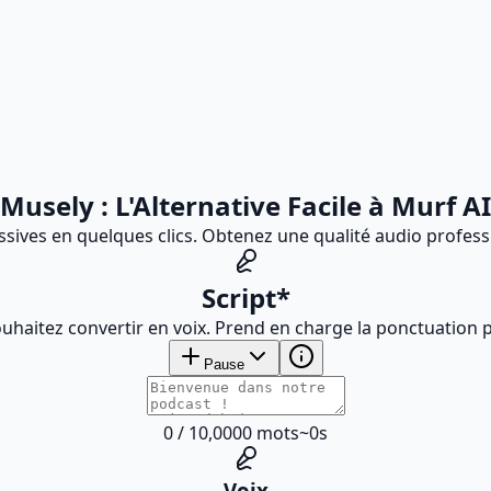
Musely : L'Alternative Facile à Murf AI
essives en quelques clics. Obtenez une qualité audio profess
Script
*
ouhaitez convertir en voix. Prend en charge la ponctuation 
Pause
0
/
10,000
0
mots
~
0
s
Voix