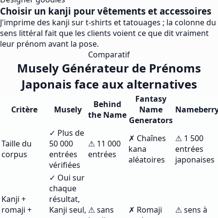
Choisir un kanji pour vêtements et accessoires
J'imprime des kanji sur t-shirts et tatouages ; la colonne du
sens littéral fait que les clients voient ce que dit vraiment
leur prénom avant la pose.
Comparatif
Musely Générateur de Prénoms
Japonais face aux alternatives
Fantasy
Behind
Critère
Musely
Name
Nameberr
the Name
Generators
✓ Plus de
✗ Chaînes
⚠ 1 500
Taille du
50 000
⚠ 11 000
kana
entrées
corpus
entrées
entrées
aléatoires
japonaises
vérifiées
✓ Oui sur
chaque
Kanji +
résultat,
romaji +
Kanji seul,
⚠ sans
✗ Romaji
⚠ sens à