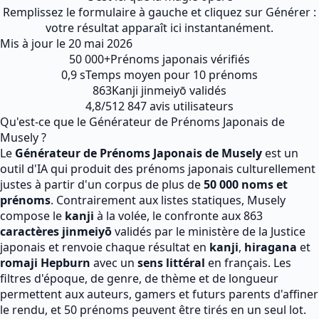
Remplissez le formulaire à gauche et cliquez sur Générer :
votre résultat apparaît ici instantanément.
Mis à jour le
20 mai 2026
50 000+
Prénoms japonais vérifiés
0,9 s
Temps moyen pour 10 prénoms
863
Kanji jinmeiyō validés
4,8/5
12 847 avis utilisateurs
Qu'est-ce que le Générateur de Prénoms Japonais de
Musely ?
Le
Générateur de Prénoms Japonais de Musely
est un
outil d'IA qui produit des prénoms japonais culturellement
justes à partir d'un corpus de plus de
50 000 noms et
prénoms
. Contrairement aux listes statiques, Musely
compose le
kanji
à la volée, le confronte aux 863
caractères jinmeiyō
validés par le ministère de la Justice
japonais et renvoie chaque résultat en
kanji
,
hiragana
et
romaji Hepburn
avec un
sens littéral
en français. Les
filtres d'époque, de genre, de thème et de longueur
permettent aux auteurs, gamers et futurs parents d'affiner
le rendu, et 50 prénoms peuvent être tirés en un seul lot.