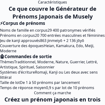
Caractéristiques
Ce que couvre le Générateur de
Prénoms Japonais de Musely
⚡
Corpus de prénoms
Noms de famille en corpus
29 400 patronymes vérifiés
Prénoms en corpus
20 700 entrées masculines et féminines
Jeu de kanji approuvés
863 jinmeiyō + 2 136 jōyō
Couverture des époques
Heian, Kamakura, Edo, Meiji,
Moderne
🤖
Commandes de sortie
Thèmes
Traditionnel, Moderne, Nature, Guerrier, Lettré,
Artistique, Spirituel, Saisonnier
Systèmes d'écriture
Romaji, Kanji ou Les deux avec sens
littéral
Taille de lot
De 1 à 50 prénoms par lancement
Temps de réponse moyen
0,9 s par lot de 10 prénoms
Comment ça marche
Créez un prénom japonais en trois