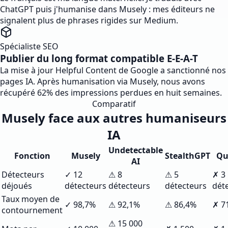
ChatGPT puis j'humanise dans Musely : mes éditeurs ne
signalent plus de phrases rigides sur Medium.
Spécialiste SEO
Publier du long format compatible E-E-A-T
La mise à jour Helpful Content de Google a sanctionné nos
pages IA. Après humanisation via Musely, nous avons
récupéré 62% des impressions perdues en huit semaines.
Comparatif
Musely face aux autres humaniseurs
IA
Undetectable
Fonction
Musely
StealthGPT
Qu
AI
Détecteurs
✓ 12
⚠ 8
⚠ 5
✗ 3
déjoués
détecteurs
détecteurs
détecteurs
dét
Taux moyen de
✓ 98,7%
⚠ 92,1%
⚠ 86,4%
✗ 7
contournement
⚠ 15 000