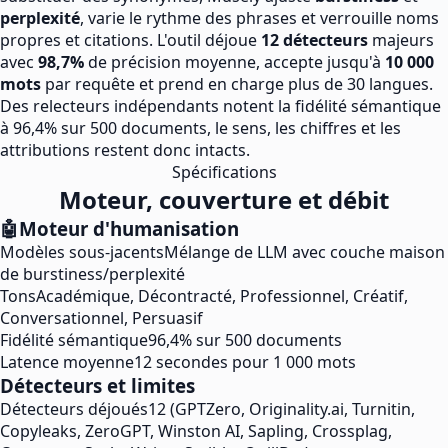
perplexité
, varie le rythme des phrases et verrouille noms
propres et citations. L'outil déjoue
12 détecteurs
majeurs
avec
98,7%
de précision moyenne, accepte jusqu'à
10 000
mots
par requête et prend en charge plus de 30 langues.
Des relecteurs indépendants notent la fidélité sémantique
à 96,4% sur 500 documents, le sens, les chiffres et les
attributions restent donc intacts.
Spécifications
Moteur, couverture et débit
🤖
Moteur d'humanisation
Modèles sous-jacents
Mélange de LLM avec couche maison
de burstiness/perplexité
Tons
Académique, Décontracté, Professionnel, Créatif,
Conversationnel, Persuasif
Fidélité sémantique
96,4% sur 500 documents
Latence moyenne
12 secondes pour 1 000 mots
Détecteurs et limites
Détecteurs déjoués
12 (GPTZero, Originality.ai, Turnitin,
Copyleaks, ZeroGPT, Winston AI, Sapling, Crossplag,