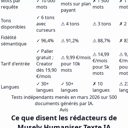
Mots par
✓ 10 000
✗ 1 500
✗ 1
mots sur plan
requête
mots
mots
mot
payant
✓ 6 tons
Tons
avec
⚠ 4 tons
⚠ 3 tons
✗ 2
disponibles
curseurs
Fidélité
✓ 96,4%
⚠ 91,2%
⚠ 88,7%
✗ 8
sémantique
✓ Palier
⚠ 14,99
⚠ 9
gratuit ;
⚠ 9,99 €/mois
€/mois
€/m
Tarif d'entrée
Creator
pour 10k
pour 5k
pou
dès 19,90
mots
mots
mot
€/mois
✓ 30+
✓ 50+
✗ 10
⚠ 2
Langues
langues
langues
langues
lan
Tests indépendants menés en mars 2026 sur 500
documents générés par IA.
Avis
Ce que disent les rédacteurs de
Musely Humaniser Texte IA