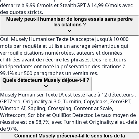
démarre à 9,99 €/mois et StealthGPT à 14,99 €/mois avec
des quotas stricts.
Musely peut-il humaniser de longs essais sans perdre
les citations ?
Oui. Musely Humaniser Texte IA accepte jusqu'à 10 000
mots par requête et utilise un ancrage sémantique qui
verrouille citations numérotées, auteurs et données
chiffrées avant de réécrire les phrases. Des relecteurs
indépendants ont noté la préservation des citations à
99,1% sur 500 paragraphes universitaires.
Quels détecteurs Musely déjoue-t-il ?
Musely Humaniser Texte IA est testé face à 12 détecteurs :
GPTZero, Originality.ai 3.0, Turnitin, Copyleaks, ZeroGPT,
Winston AI, Sapling, Crossplag, Content at Scale,
Writer.com, Scribbr et QuillBot Detector. Le taux moyen de
réussite est de 98,7%, avec Turnitin et Originality.ai au-delà
de 97%.
Comment Musely préserve-t-il le sens lors de la