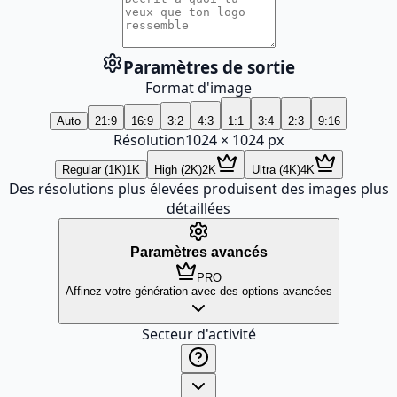
Paramètres de sortie
Format d'image
Auto
21:9
16:9
3:2
4:3
1:1
3:4
2:3
9:16
Résolution
1024
×
1024
px
Regular (1K)
1K
High (2K)
2K
Ultra (4K)
4K
Des résolutions plus élevées produisent des images plus
détaillées
Paramètres avancés
PRO
Affinez votre génération avec des options avancées
Secteur d'activité