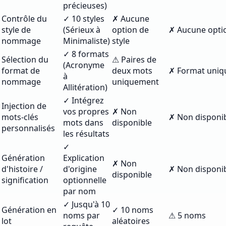
précieuses)
Contrôle du
✓ 10 styles
✗ Aucune
style de
(Sérieux à
option de
✗ Aucune optio
nommage
Minimaliste)
style
✓ 8 formats
Sélection du
⚠ Paires de
(Acronyme
format de
deux mots
✗ Format uniq
à
nommage
uniquement
Allitération)
✓ Intégrez
Injection de
vos propres
✗ Non
mots-clés
✗ Non disponi
mots dans
disponible
personnalisés
les résultats
✓
Génération
Explication
✗ Non
d'histoire /
d'origine
✗ Non disponi
disponible
signification
optionnelle
par nom
✓ Jusqu'à 10
Génération en
✓ 10 noms
noms par
⚠ 5 noms
lot
aléatoires