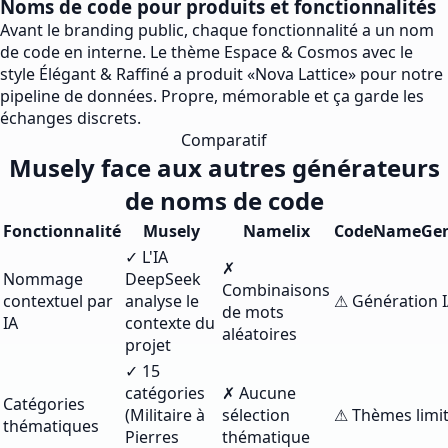
Noms de code pour produits et fonctionnalités
Avant le branding public, chaque fonctionnalité a un nom
de code en interne. Le thème Espace & Cosmos avec le
style Élégant & Raffiné a produit «Nova Lattice» pour notre
pipeline de données. Propre, mémorable et ça garde les
échanges discrets.
Comparatif
Musely face aux autres générateurs
de noms de code
Fonctionnalité
Musely
Namelix
CodeNameGen
✓ L'IA
✗
Nommage
DeepSeek
Combinaisons
contextuel par
analyse le
⚠ Génération I
de mots
IA
contexte du
aléatoires
projet
✓ 15
catégories
✗ Aucune
Catégories
(Militaire à
sélection
⚠ Thèmes limi
thématiques
Pierres
thématique