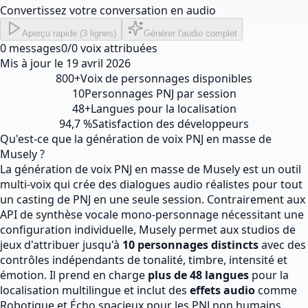
Convertissez votre conversation en audio
Aperçu rapide (3 lignes)
Générer l'audio complet
0
messages
0
/
0
voix attribuées
Mis à jour le
19 avril 2026
800+
Voix de personnages disponibles
10
Personnages PNJ par session
48+
Langues pour la localisation
94,7 %
Satisfaction des développeurs
Qu'est-ce que la génération de voix PNJ en masse de
Musely ?
La génération de voix PNJ en masse de Musely est un outil
multi-voix qui crée des dialogues audio réalistes pour tout
un casting de PNJ en une seule session. Contrairement aux
API de synthèse vocale mono-personnage nécessitant une
configuration individuelle, Musely permet aux studios de
jeux d'attribuer jusqu'à
10 personnages distincts
avec des
contrôles indépendants de tonalité, timbre, intensité et
émotion. Il prend en charge
plus de 48 langues
pour la
localisation multilingue et inclut des
effets audio
comme
Robotique et Écho spacieux pour les PNJ non humains.