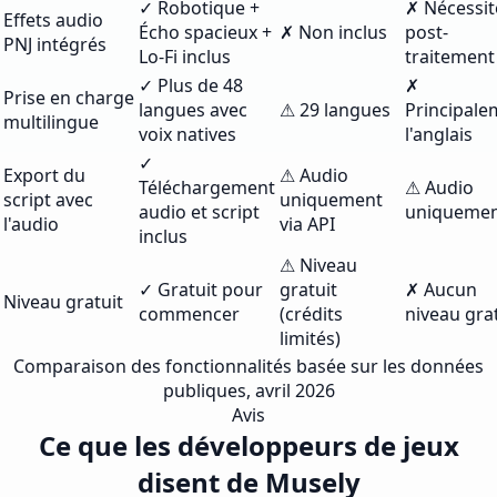
✓ Robotique +
✗ Nécessit
Effets audio
Écho spacieux +
✗ Non inclus
post-
PNJ intégrés
Lo-Fi inclus
traitement
✓ Plus de 48
✗
Prise en charge
langues avec
⚠ 29 langues
Principale
multilingue
voix natives
l'anglais
✓
Export du
⚠ Audio
Téléchargement
⚠ Audio
script avec
uniquement
audio et script
uniqueme
l'audio
via API
inclus
⚠ Niveau
✓ Gratuit pour
gratuit
✗ Aucun
Niveau gratuit
commencer
(crédits
niveau gra
limités)
Comparaison des fonctionnalités basée sur les données
publiques, avril 2026
Avis
Ce que les développeurs de jeux
disent de Musely