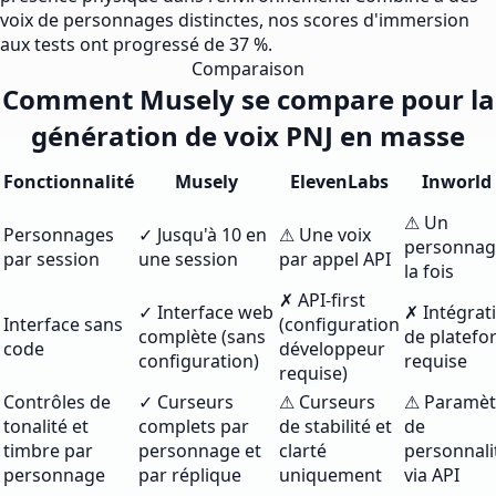
voix de personnages distinctes, nos scores d'immersion
aux tests ont progressé de 37 %.
Comparaison
Comment Musely se compare pour la
génération de voix PNJ en masse
Fonctionnalité
Musely
ElevenLabs
Inworld 
⚠ Un
Personnages
✓ Jusqu'à 10 en
⚠ Une voix
personnag
par session
une session
par appel API
la fois
✗ API-first
✓ Interface web
✗ Intégrat
Interface sans
(configuration
complète (sans
de platef
code
développeur
configuration)
requise
requise)
Contrôles de
✓ Curseurs
⚠ Curseurs
⚠ Paramèt
tonalité et
complets par
de stabilité et
de
timbre par
personnage et
clarté
personnali
personnage
par réplique
uniquement
via API