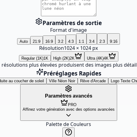
Paramètres de sortie
Format d'image
Auto
21:9
16:9
3:2
4:3
1:1
3:4
2:3
9:16
Résolution
1024
×
1024
px
Regular (1K)
1K
High (2K)
2K
Ultra (4K)
4K
 résolutions plus élevées produisent des images plus détail
Préréglages Rapides
uite au coucher de soleil
Ville Néon Noir
Rêve d'Arcade
Logo Texte C
Paramètres avancés
PRO
Affinez votre génération avec des options avancées
Palette de Couleurs