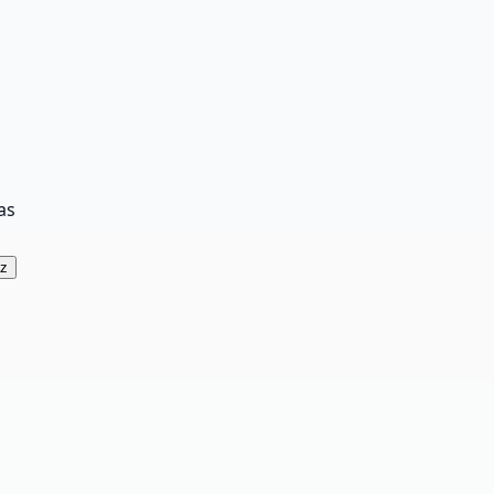
as
az