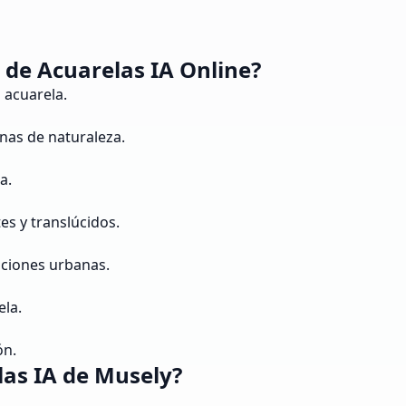
de Acuarelas IA Online?
 acuarela.
enas de naturaleza.
a.
es y translúcidos.
iciones urbanas.
ela.
ón.
las IA de Musely?