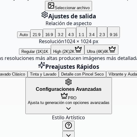
Seleccionar archivo
Ajustes de salida
Relación de aspecto
Auto
21:9
16:9
3:2
4:3
1:1
3:4
2:3
9:16
Resolución
1024
×
1024
px
Regular (1K)
1K
High (2K)
2K
Ultra (4K)
4K
as resoluciones más altas producen imágenes más detallad
Preajustes Rápidos
avado Clásico
Tinta y Lavado
Detalle con Pincel Seco
Vibrante y Aud
Configuraciones Avanzadas
PRO
Ajusta tu generación con opciones avanzadas
Estilo Artístico