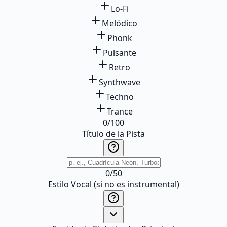
Lo-Fi
Melódico
Phonk
Pulsante
Retro
Synthwave
Techno
Trance
0
/
100
Título de la Pista
0
/
50
Estilo Vocal (si no es instrumental)