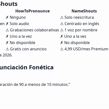
Shouts
HowToPronounce
NameShouts
✗ Ninguno
⚠ Solo reescritura
gen
✗ Solo audio
⚠ Centrado en inglés
⚠ Grabaciones colaborativas
⚠ 1 voz por nombre
✗ Uno a la vez
✗ Uno a la vez
✗ No disponible
✗ No disponible
⚠ Gratis con anuncios
⚠ 4,99 USD/mes Premium
e 2026.
unciación Fonética
paración de 90 a menos de 10 minutos.
”