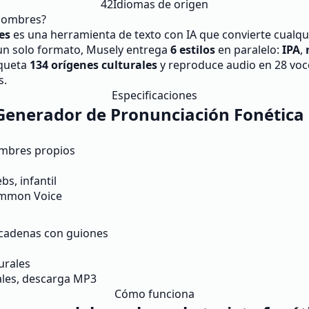
42
Idiomas de origen
 Nombres?
es
es una herramienta de texto con IA que convierte cualqu
 un solo formato, Musely entrega
6 estilos
en paralelo:
IPA
,
iqueta
134 orígenes culturales
y reproduce audio en 28 vo
s.
Especificaciones
enerador de Pronunciación Fonética 
ombres propios
bs, infantil
ommon Voice
 cadenas con guiones
urales
nales, descarga MP3
Cómo funciona