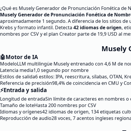
¿Qué es Musely Generador de Pronunciación Fonética de
Musely Generador de Pronunciación Fonética de Nombr
aproximadamente 1 segundo. A diferencia de los sitios de
Krebs y formato infantil. Detecta
42 idiomas de origen
, et
nombres por CSV y el plan Creator parte de 19,9 USD al me
Musely G
🤖
Motor de IA
Modelo
LLM multilingüe Musely entrenado con 4,6 M de n
Latencia media
1,0 segundo por nombre
Estilos de salida
6 estilos: IPA, reescritura, sílabas, OTAN, Kre
Referencia de precisión
98,4% de coincidencia en CMU y C
⚡
Entrada y salida
Longitud de entrada
Sin límite de caracteres en nombres o
Tamaño de lote
Hasta 200 nombres por CSV
Idiomas y orígenes
42 idiomas de origen, 134 etiquetas cult
Reproducción de audio
28 voces, 7 acentos ingleses regio