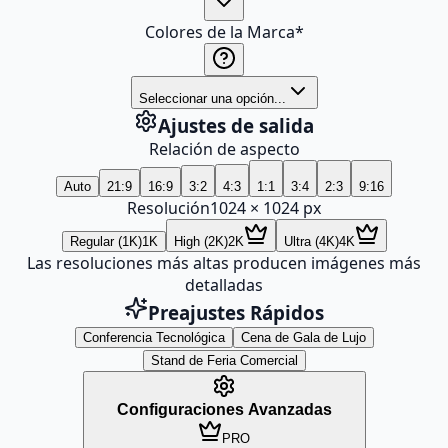
Colores de la Marca
*
Seleccionar una opción...
Ajustes de salida
Relación de aspecto
Auto
21:9
16:9
3:2
4:3
1:1
3:4
2:3
9:16
Resolución
1024
×
1024
px
Regular (1K)
1K
High (2K)
2K
Ultra (4K)
4K
Las resoluciones más altas producen imágenes más
detalladas
Preajustes Rápidos
Conferencia Tecnológica
Cena de Gala de Lujo
Stand de Feria Comercial
Configuraciones Avanzadas
PRO