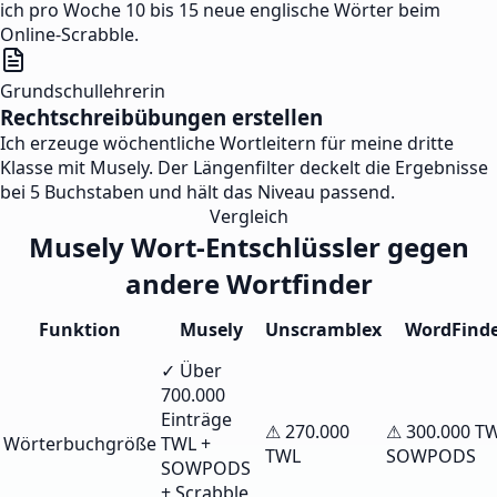
ich pro Woche 10 bis 15 neue englische Wörter beim
Online-Scrabble.
Grundschullehrerin
Rechtschreibübungen erstellen
Ich erzeuge wöchentliche Wortleitern für meine dritte
Klasse mit Musely. Der Längenfilter deckelt die Ergebnisse
bei 5 Buchstaben und hält das Niveau passend.
Vergleich
Musely Wort-Entschlüssler gegen
andere Wortfinder
Funktion
Musely
Unscramblex
WordFind
✓ Über
700.000
Einträge
⚠ 270.000
⚠ 300.000 TW
Wörterbuchgröße
TWL +
TWL
SOWPODS
SOWPODS
+ Scrabble