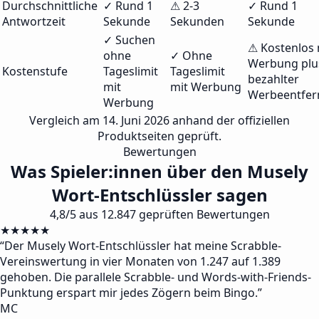
Durchschnittliche
✓ Rund 1
⚠ 2-3
✓ Rund 1
Antwortzeit
Sekunde
Sekunden
Sekunde
✓ Suchen
⚠ Kostenlos 
ohne
✓ Ohne
Werbung plu
Kostenstufe
Tageslimit
Tageslimit
bezahlter
mit
mit Werbung
Werbeentfe
Werbung
Vergleich am 14. Juni 2026 anhand der offiziellen
Produktseiten geprüft.
Bewertungen
Was Spieler:innen über den Musely
Wort-Entschlüssler sagen
4,8/5 aus 12.847 geprüften Bewertungen
★★★★★
“
Der Musely Wort-Entschlüssler hat meine Scrabble-
Vereinswertung in vier Monaten von 1.247 auf 1.389
gehoben. Die parallele Scrabble- und Words-with-Friends-
Punktung erspart mir jedes Zögern beim Bingo.
”
MC