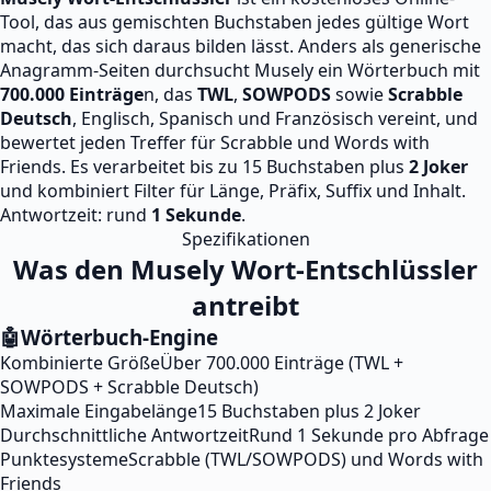
Tool, das aus gemischten Buchstaben jedes gültige Wort
macht, das sich daraus bilden lässt. Anders als generische
Anagramm-Seiten durchsucht Musely ein Wörterbuch mit
700.000 Einträge
n, das
TWL
,
SOWPODS
sowie
Scrabble
Deutsch
, Englisch, Spanisch und Französisch vereint, und
bewertet jeden Treffer für Scrabble und Words with
Friends. Es verarbeitet bis zu 15 Buchstaben plus
2 Joker
und kombiniert Filter für Länge, Präfix, Suffix und Inhalt.
Antwortzeit: rund
1 Sekunde
.
Spezifikationen
Was den Musely Wort-Entschlüssler
antreibt
🤖
Wörterbuch-Engine
Kombinierte Größe
Über 700.000 Einträge (TWL +
SOWPODS + Scrabble Deutsch)
Maximale Eingabelänge
15 Buchstaben plus 2 Joker
Durchschnittliche Antwortzeit
Rund 1 Sekunde pro Abfrage
Punktesysteme
Scrabble (TWL/SOWPODS) und Words with
Friends