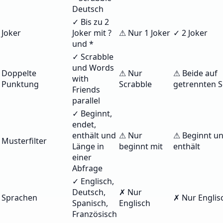
Deutsch
✓ Bis zu 2
Joker
Joker mit ?
⚠ Nur 1 Joker
✓ 2 Joker
und *
✓ Scrabble
und Words
Doppelte
⚠ Nur
⚠ Beide auf
with
Punktung
Scrabble
getrennten S
Friends
parallel
✓ Beginnt,
endet,
enthält und
⚠ Nur
⚠ Beginnt u
Musterfilter
Länge in
beginnt mit
enthält
einer
Abfrage
✓ Englisch,
Deutsch,
✗ Nur
Sprachen
✗ Nur Englis
Spanisch,
Englisch
Französisch